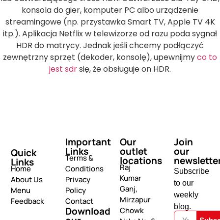
konsola do gier, komputer PC albo urządzenie
streamingowe (np. przystawka Smart TV, Apple TV 4K
itp.). Aplikacja Netflix w telewizorze od razu poda sygnał
HDR do matrycy. Jednak jeśli chcemy podłączyć
zewnętrzny sprzęt (dekoder, konsolę), upewnijmy
co to
jest sdr
się, że obsługuje on HDR.
Important
Our
Join
Links
outlet
our
Quick
Terms &
locations
newslette
Links
Raj
Home
Conditions
Subscribe
Kumar
About Us
Privacy
to our
Ganj,
Menu
Policy
weekly
Mirzapur
Feedback
Contact
blog.
Download
Chowk