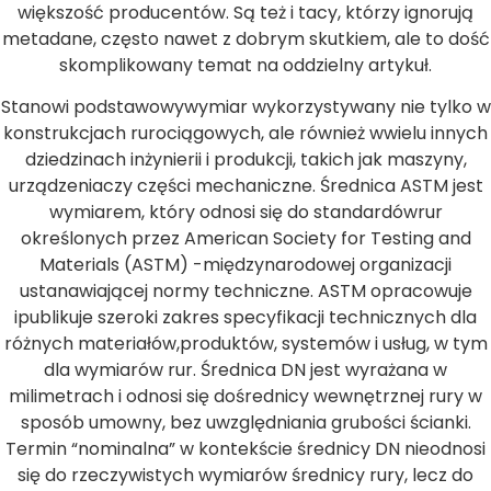
większość producentów. Są też i tacy, którzy ignorują
metadane, często nawet z dobrym skutkiem, ale to dość
skomplikowany temat na oddzielny artykuł.
Stanowi podstawowywymiar wykorzystywany nie tylko w
konstrukcjach rurociągowych, ale również wwielu innych
dziedzinach inżynierii i produkcji, takich jak maszyny,
urządzeniaczy części mechaniczne. Średnica ASTM jest
wymiarem, który odnosi się do standardówrur
określonych przez American Society for Testing and
Materials (ASTM) -międzynarodowej organizacji
ustanawiającej normy techniczne. ASTM opracowuje
ipublikuje szeroki zakres specyfikacji technicznych dla
różnych materiałów,produktów, systemów i usług, w tym
dla wymiarów rur. Średnica DN jest wyrażana w
milimetrach i odnosi się dośrednicy wewnętrznej rury w
sposób umowny, bez uwzględniania grubości ścianki.
Termin “nominalna” w kontekście średnicy DN nieodnosi
się do rzeczywistych wymiarów średnicy rury, lecz do