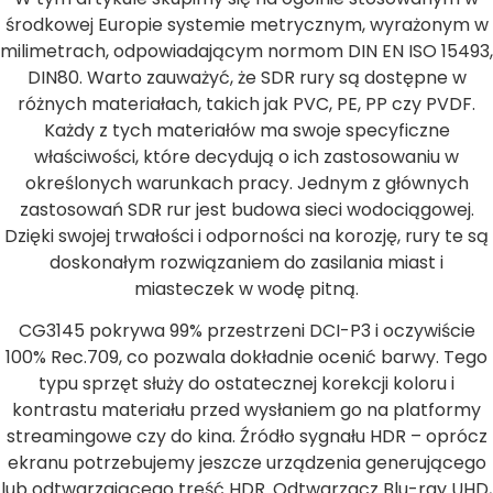
środkowej Europie systemie metrycznym, wyrażonym w
milimetrach, odpowiadającym normom DIN EN ISO 15493,
DIN80. Warto zauważyć, że SDR rury są dostępne w
różnych materiałach, takich jak PVC, PE, PP czy PVDF.
Każdy z tych materiałów ma swoje specyficzne
właściwości, które decydują o ich zastosowaniu w
określonych warunkach pracy. Jednym z głównych
zastosowań SDR rur jest budowa sieci wodociągowej.
Dzięki swojej trwałości i odporności na korozję, rury te są
doskonałym rozwiązaniem do zasilania miast i
miasteczek w wodę pitną.
CG3145 pokrywa 99% przestrzeni DCI-P3 i oczywiście
100% Rec.709, co pozwala dokładnie ocenić barwy. Tego
typu sprzęt służy do ostatecznej korekcji koloru i
kontrastu materiału przed wysłaniem go na platformy
streamingowe czy do kina. Źródło sygnału HDR – oprócz
ekranu potrzebujemy jeszcze urządzenia generującego
lub odtwarzającego treść HDR. Odtwarzacz Blu-ray UHD,