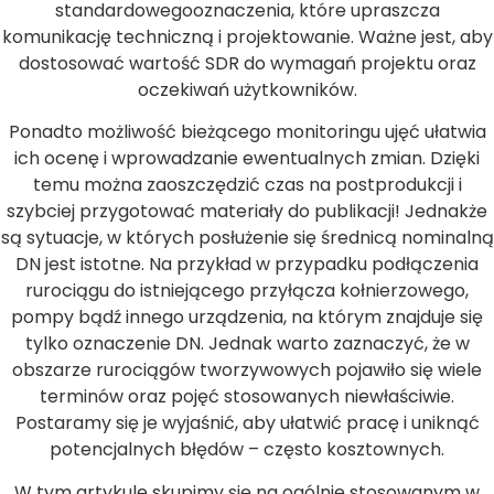
standardowegooznaczenia, które upraszcza
komunikację techniczną i projektowanie. Ważne jest, aby
dostosować wartość SDR do wymagań projektu oraz
oczekiwań użytkowników.
Ponadto możliwość bieżącego monitoringu ujęć ułatwia
ich ocenę i wprowadzanie ewentualnych zmian. Dzięki
temu można zaoszczędzić czas na postprodukcji i
szybciej przygotować materiały do publikacji! Jednakże
są sytuacje, w których posłużenie się średnicą nominalną
DN jest istotne. Na przykład w przypadku podłączenia
rurociągu do istniejącego przyłącza kołnierzowego,
pompy bądź innego urządzenia, na którym znajduje się
tylko oznaczenie DN. Jednak warto zaznaczyć, że w
obszarze rurociągów tworzywowych pojawiło się wiele
terminów oraz pojęć stosowanych niewłaściwie.
Postaramy się je wyjaśnić, aby ułatwić pracę i uniknąć
potencjalnych błędów – często kosztownych.
W tym artykule skupimy się na ogólnie stosowanym w