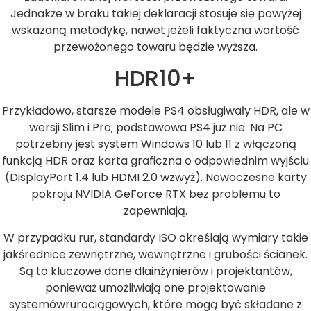
Jednakże w braku takiej deklaracji stosuje się powyżej
wskazaną metodykę, nawet jeżeli faktyczna wartość
przewożonego towaru będzie wyższa.
HDR10+
Przykładowo, starsze modele PS4 obsługiwały HDR, ale w
wersji Slim i Pro; podstawowa PS4 już nie. Na PC
potrzebny jest system Windows 10 lub 11 z włączoną
funkcją HDR oraz karta graficzna o odpowiednim wyjściu
(DisplayPort 1.4 lub HDMI 2.0 wzwyż). Nowoczesne karty
pokroju NVIDIA GeForce RTX bez problemu to
zapewniają.
W przypadku rur, standardy ISO określają wymiary takie
jakśrednice zewnętrzne, wewnętrzne i grubości ścianek.
Są to kluczowe dane dlainżynierów i projektantów,
ponieważ umożliwiają one projektowanie
systemówrurociągowych, które mogą być składane z