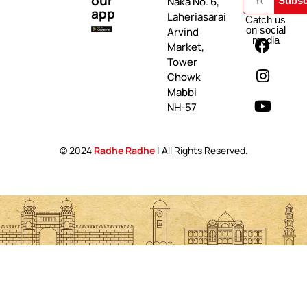
our
Naka No. 6,
Subsc
app
Laheriasarai
Catch us
on social
Arvind
media
Market,
Tower
Chowk
Mabbi
NH-57
© 2024
Radhe Radhe
| All Rights Reserved.