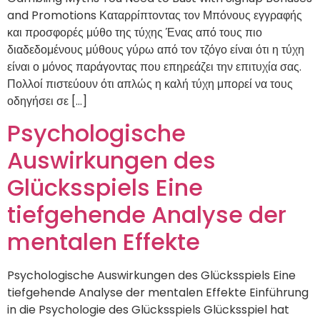
and Promotions Καταρρίπτοντας τον Μπόνους εγγραφής
και προσφορές μύθο της τύχης Ένας από τους πιο
διαδεδομένους μύθους γύρω από τον τζόγο είναι ότι η τύχη
είναι ο μόνος παράγοντας που επηρεάζει την επιτυχία σας.
Πολλοί πιστεύουν ότι απλώς η καλή τύχη μπορεί να τους
οδηγήσει σε […]
Psychologische
Auswirkungen des
Glücksspiels Eine
tiefgehende Analyse der
mentalen Effekte
Psychologische Auswirkungen des Glücksspiels Eine
tiefgehende Analyse der mentalen Effekte Einführung
in die Psychologie des Glücksspiels Glücksspiel hat