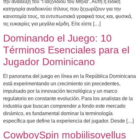
την ανάδειξη του “Παιχνιδιού του Μήνα”. Αυτή η ειδική
κατηγορία αναδεικνύει τίτλους που ξεχωρίζουν για την
καινοτομία τους, τα εντυπωσιακά γραφικά τους και, φυσικά,
τις ευκαιρίες για μεγάλα κέρδη. Είτε είστε […]
Dominando el Juego: 10
Términos Esenciales para el
Jugador Dominicano
El panorama del juego en línea en la República Dominicana
está experimentando un crecimiento sin precedentes,
impulsado por la innovación tecnológica y un marco
regulatorio en constante evolución. Para los analistas de la
industria que buscan comprender a fondo este mercado
dinámico, es fundamental dominar la terminología
específica que define la experiencia del jugador. Desde […]
CowboySpin mobiilisovellus