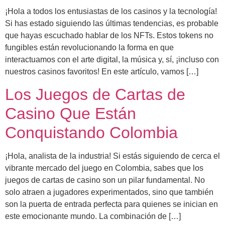
¡Hola a todos los entusiastas de los casinos y la tecnología!
Si has estado siguiendo las últimas tendencias, es probable
que hayas escuchado hablar de los NFTs. Estos tokens no
fungibles están revolucionando la forma en que
interactuamos con el arte digital, la música y, sí, ¡incluso con
nuestros casinos favoritos! En este artículo, vamos […]
Los Juegos de Cartas de
Casino Que Están
Conquistando Colombia
¡Hola, analista de la industria! Si estás siguiendo de cerca el
vibrante mercado del juego en Colombia, sabes que los
juegos de cartas de casino son un pilar fundamental. No
solo atraen a jugadores experimentados, sino que también
son la puerta de entrada perfecta para quienes se inician en
este emocionante mundo. La combinación de […]