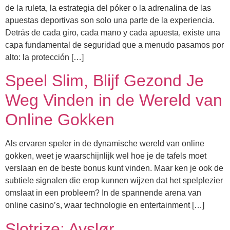
de la ruleta, la estrategia del póker o la adrenalina de las
apuestas deportivas son solo una parte de la experiencia.
Detrás de cada giro, cada mano y cada apuesta, existe una
capa fundamental de seguridad que a menudo pasamos por
alto: la protección […]
Speel Slim, Blijf Gezond Je
Weg Vinden in de Wereld van
Online Gokken
Als ervaren speler in de dynamische wereld van online
gokken, weet je waarschijnlijk wel hoe je de tafels moet
verslaan en de beste bonus kunt vinden. Maar ken je ook de
subtiele signalen die erop kunnen wijzen dat het spelplezier
omslaat in een probleem? In de spannende arena van
online casino’s, waar technologie en entertainment […]
Slotrize: Avslør