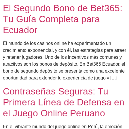
El Segundo Bono de Bet365:
Tu Guía Completa para
Ecuador
El mundo de los casinos online ha experimentado un
crecimiento exponencial, y con él, las estrategias para atraer
y retener jugadores. Uno de los incentivos más comunes y
atractivos son los bonos de depósito. En Bet365 Ecuador, el
bono de segundo depósito se presenta como una excelente
oportunidad para extender tu experiencia de juego y […]
Contraseñas Seguras: Tu
Primera Línea de Defensa en
el Juego Online Peruano
En el vibrante mundo del juego online en Perú, la emoción