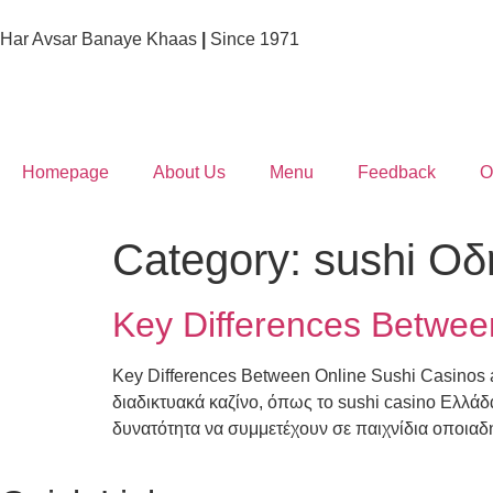
Har Avsar Banaye Khaas
|
Since 1971
Homepage
About Us
Menu
Feedback
O
Category:
sushi Οδ
Key Differences Betwee
Key Differences Between Online Sushi Casinos a
διαδικτυακά καζίνο, όπως το sushi casino Ελλάδ
δυνατότητα να συμμετέχουν σε παιχνίδια οποιαδή