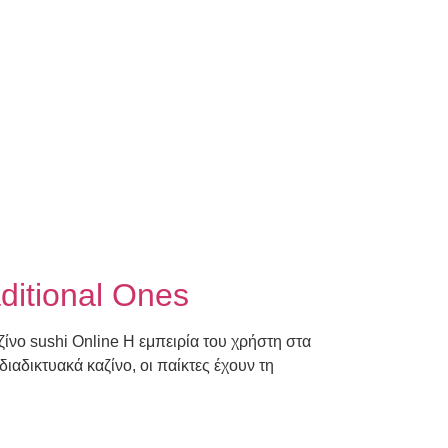
ditional Ones
ίνο sushi Online Η εμπειρία του χρήστη στα
ιαδικτυακά καζίνο, οι παίκτες έχουν τη