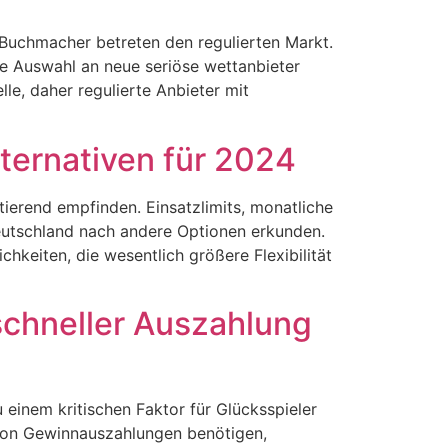
Buchmacher betreten den regulierten Markt.
ie Auswahl an neue seriöse wettanbieter
le, daher regulierte Anbieter mit
ternativen für 2024
itierend empfinden. Einsatzlimits, monatliche
eutschland nach andere Optionen erkunden.
hkeiten, die wesentlich größere Flexibilität
 schneller Auszahlung
 einem kritischen Faktor für Glücksspieler
 von Gewinnauszahlungen benötigen,