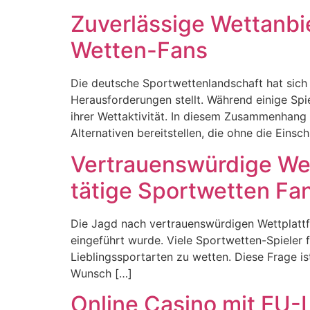
Zuverlässige Wettanbi
Wetten-Fans
Die deutsche Sportwettenlandschaft hat sich
Herausforderungen stellt. Während einige Sp
ihrer Wettaktivität. In diesem Zusammenhang
Alternativen bereitstellen, die ohne die Eins
Vertrauenswürdige Wet
tätige Sportwetten Fa
Die Jagd nach vertrauenswürdigen Wettplattf
eingeführt wurde. Viele Sportwetten-Spieler f
Lieblingssportarten zu wetten. Diese Frage i
Wunsch […]
Online Casino mit EU-L