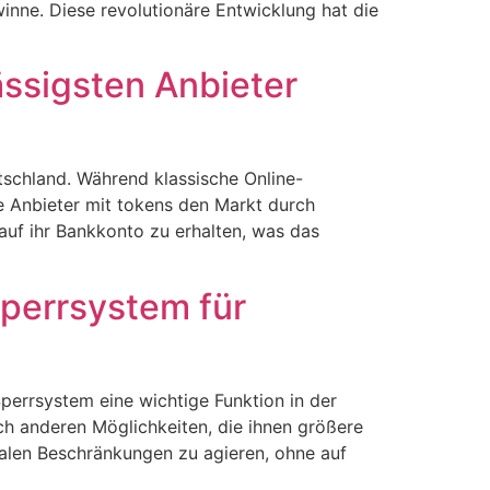
inne. Diese revolutionäre Entwicklung hat die
ässigsten Anbieter
tschland. Während klassische Online-
e Anbieter mit tokens den Markt durch
 auf ihr Bankkonto zu erhalten, was das
perrsystem für
perrsystem eine wichtige Funktion in der
ch anderen Möglichkeiten, die ihnen größere
nalen Beschränkungen zu agieren, ohne auf