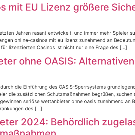
 mit EU Lizenz größere Sicher
letzten Jahren rasant entwickelt, und immer mehr Spieler 
rlangen online-casinos mit eu lizenz zunehmend an Bedeutun
ür lizenzierten Casinos ist nicht nur eine Frage des […]
eter ohne OASIS: Alternativen
 durch die Einführung des OASIS-Sperrsystems grundlegend
ieler die zusätzlichen Schutzmaßnahmen begrüßen, suchen 
 gewinnen seriöse wettanbieter ohne oasis zunehmend an B
chränkungen des […]
eter 2024: Behördlich zugela
tsmaßnahmen