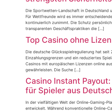
Die Sportwetten-Landschaft in Deutschland u
Für Wettfreunde wird es immer entscheidender
kontinuierlich zunimmt. Die Schutz persönlich
transparenten Geschäftspraktiken die […]
Top Casino ohne Lizen
Die deutsche Glücksspielregulierung hat seit 2
Einzahlungsgrenzen und ein reduziertes Spi
Casinos mit europäischen Lizenzen online aus 
gewährleisten. Die Suche […]
Casino Instant Payout:
für Spieler aus Deutsc
In der vielfältigen Welt der Online-Gaming-Pl
entwickelt. Während konventionelle Online-C