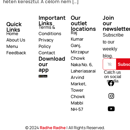
héten keresztül. A célom nem […]
Important
Our
Join
Links
outlet
our
Quick
Terms &
locations
newslette
Links
Raj
Home
Conditions
Subscribe
Kumar
About Us
Privacy
to our
Ganj,
Menu
Policy
weekly
Mirzapur
Feedback
Contact
blog.
Download
Chowk
our
Naka No. 6,
Subsc
app
Laheriasarai
Catch us
on social
Arvind
media
Market,
Tower
Chowk
Mabbi
NH-57
© 2024
Radhe Radhe
| All Rights Reserved.