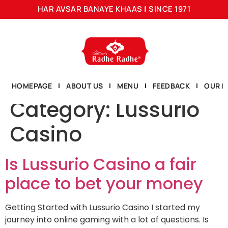
HAR AVSAR BANAYE KHAAS
|
SINCE 1971
HOMEPAGE
ABOUT US
MENU
FEEDBACK
OUR L
Category:
Lussurio
Casino
Is Lussurio Casino a fair
place to bet your money
Getting Started with Lussurio Casino I started my
journey into online gaming with a lot of questions. Is