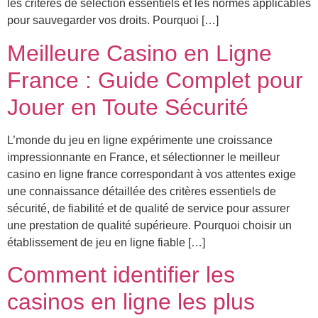
les critères de sélection essentiels et les normes applicables
pour sauvegarder vos droits. Pourquoi […]
Meilleure Casino en Ligne
France : Guide Complet pour
Jouer en Toute Sécurité
L’monde du jeu en ligne expérimente une croissance
impressionnante en France, et sélectionner le meilleur
casino en ligne france correspondant à vos attentes exige
une connaissance détaillée des critères essentiels de
sécurité, de fiabilité et de qualité de service pour assurer
une prestation de qualité supérieure. Pourquoi choisir un
établissement de jeu en ligne fiable […]
Comment identifier les
casinos en ligne les plus