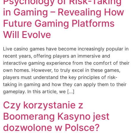
Psychology of Risk-Taking
in Gaming – Revealing How
Future Gaming Platforms
Will Evolve
Live casino games have become increasingly popular in
recent years, offering players an immersive and
interactive gaming experience from the comfort of their
own homes. However, to truly excel in these games,
players must understand the key principles of risk-
taking in gaming and how they can apply them to their
gameplay. In this article, we […]
Czy korzystanie z
Boomerang Kasyno jest
dozwolone w Polsce?