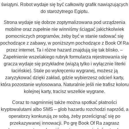
świątyni. Robot wydaje się być całkowity grafik nawiązujących
do starożytnego Egiptu.
Strona wydaje się dobrze zoptymalizowana pod urządzenia
mobilne oraz zupełnie nie winniśmy ściągać jakichkolwiek
pomocniczych programów, żeby być w stanie radować się
pochodzące z zabawy, w poniższym pochodzące z Book Of Ra
przez internet. Ta i różne hazard znajdują się tak blisko. –
Zapełnienie wszelakiego rubryk formularza rejestrowania się
gracza wydaje się przykładne (wiążą tylko i wyłącznie literki
łacińskie). Stale po wykręceniu wygranej, możesz ją
zaryzykować dzięki zakład, gdzie wybierzesz odcień karty,
która pozostanie wylosowana. Naturalnie jeśli nie trafisz koloru
kolejnej karty, tracisz wszelkie wygrane.
Coraz to nagminniej także można spotkać płatności
kryptowalutami albo SMS – glob hazardu rozchodzi naprzód, a
operatorzy konkurują ze sobą, żeby prześcignąć się po
przekazywanej innowacji. Po grę Book Of Ra zagrasz