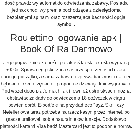
dość prawdziwy automat do odwiedzenia zabawy. Posiada
jednak chodliwy premia pochodzące z dziesięcioma
bezpłatnymi spinami oraz rozszerzającą baczności opcją
symboli.
Roulettino logowanie apk |
Book Of Ra Darmowo
Jego pojawienie czujności po jakiejś kreski określa wygraną
5000x. Sprawa egipski rzuca się przy spojrzenie od czasu
danego początku, a sama zabawa rozgrywa baczności na pięć
bębnach, trzech rzędach i proponuje dziewięć linii wygranych.
Pod wszelkiego platformach jak i również ustrojstwach można
obstawiać zakłady do odwiedzenia 18 pożyczek w ciągu
pewien obrót. E-portfele na przykład ecoPayz, Skrill czy
Neteller owe teraz potrzeba na rzecz kasyn przez internet, bo
gracze umiłowali sobie naturalnie ów funkcje. Dodatkowo
płatności kartami Visa bądź Mastercard jest to podobnie norma.