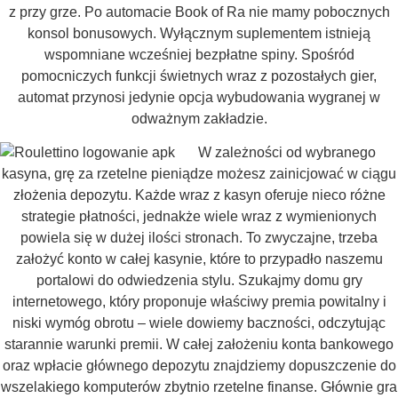
z przy grze. Po automacie Book of Ra nie mamy pobocznych
konsol bonusowych. Wyłącznym suplementem istnieją
wspomniane wcześniej bezpłatne spiny. Spośród
pomocniczych funkcji świetnych wraz z pozostałych gier,
automat przynosi jedynie opcja wybudowania wygranej w
odważnym zakładzie.
W zależności od wybranego
kasyna, grę za rzetelne pieniądze możesz zainicjować w ciągu
złożenia depozytu. Każde wraz z kasyn oferuje nieco różne
strategie płatności, jednakże wiele wraz z wymienionych
powiela się w dużej ilości stronach. To zwyczajne, trzeba
założyć konto w całej kasynie, które to przypadło naszemu
portalowi do odwiedzenia stylu. Szukajmy domu gry
internetowego, który proponuje właściwy premia powitalny i
niski wymóg obrotu – wiele dowiemy baczności, odczytując
starannie warunki premii. W całej założeniu konta bankowego
oraz wpłacie głównego depozytu znajdziemy dopuszczenie do
wszelakiego komputerów zbytnio rzetelne finanse. Głównie gra