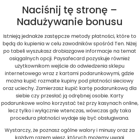
Naciśnij tę stronę –
Nadużywanie bonusu
Istnieją jednakże zastępcze metody płatności, które to
będą do kupienia w celu zawodników spośród Ten. Niżej
po tabeli wyszukasz drobiazgowe informacje na temat
osiągalnych opcji. Paysafecard pozyskuje również
użytkownikom wejście do odwiedzenia sklepu
internetowego wraz z kartami podarunkowymi, gdzie
można kupić rozmaite kupiny pod płatności sieciowy
oraz uciechy. Zamierzasz kupić kartę podarunkową dla
siebie czy przesłać ją odrębnej osobie. Karty
podarunkowe wolno korzystać też przy kasynach online,
lecz tylko i wyłącznie wtenczas, wówczas gdy taka
procedura płatności wydaje się być obsługiwana.
Wystarczy, że poznasz ogólne walory i minusy oraz za
każdym razem wiesz, których możemy uwagi