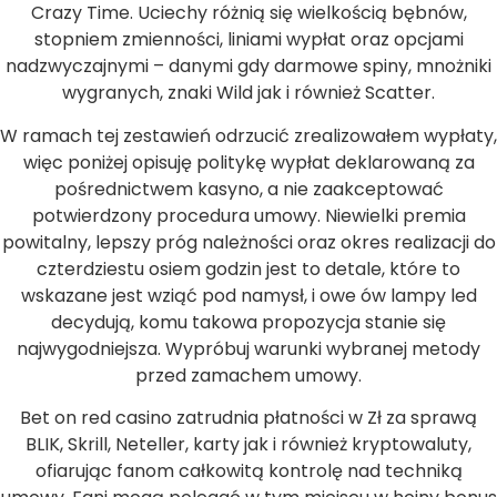
Crazy Time. Uciechy różnią się wielkością bębnów,
stopniem zmienności, liniami wypłat oraz opcjami
nadzwyczajnymi – danymi gdy darmowe spiny, mnożniki
wygranych, znaki Wild jak i również Scatter.
W ramach tej zestawień odrzucić zrealizowałem wypłaty,
więc poniżej opisuję politykę wypłat deklarowaną za
pośrednictwem kasyno, a nie zaakceptować
potwierdzony procedura umowy. Niewielki premia
powitalny, lepszy próg należności oraz okres realizacji do
czterdziestu osiem godzin jest to detale, które to
wskazane jest wziąć pod namysł, i owe ów lampy led
decydują, komu takowa propozycja stanie się
najwygodniejsza. Wypróbuj warunki wybranej metody
przed zamachem umowy.
Bet on red casino zatrudnia płatności w Zł za sprawą
BLIK, Skrill, Neteller, karty jak i również kryptowaluty,
ofiarując fanom całkowitą kontrolę nad techniką