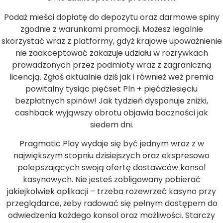
Podaż mieści dopłatę do depozytu oraz darmowe spiny
zgodnie z warunkami promocji. Możesz legalnie
skorzystać wraz z platformy, gdyż krajowe upoważnienie
nie zaakceptować zakazuje udziału w rozrywkach
prowadzonych przez podmioty wraz z zagraniczną
licencją. Zgłoś aktualnie dziś jak i również weź premia
powitalny tysiąc pięćset Pln + pięćdziesięciu
bezpłatnych spinów! Jak tydzień dysponuje zniżki,
cashback wyjąwszy obrotu objawia baczności jak
siedem dni.
Pragmatic Play wydaje się być jednym wraz z w
największym stopniu dzisiejszych oraz ekspresowo
polepszających swoją ofertę dostawców konsol
kasynowych. Nie jesteś zobligowany pobierać
jakiejkolwiek aplikacji – trzeba rozewrzeć kasyno przy
przeglądarce, żeby radować się pełnym dostępem do
odwiedzenia każdego konsol oraz możliwości. Starczy