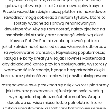
gotówką otrzymujesz także darmowe spiny kasyno.
Przede wszystkim dzięki naszej platformie hazardowej,
zawodnicy mogą dobierać z multum tytułów, które to
zostały wydane za sprawą renomowanych
deweloperów. Aby się tam dostać, należy zjechać na
osobiście dół stronicy oraz nacisnąć właściwą dział.
Kasyno Bet On Red nie zaakceptować pobiera
jakichkolwiek należności od czasu własnych odbiorców
za wykonywanie transakcji. Największą popularnością
radują się karty kredtyu Visa jak i również Mastercard,
aby doładować konto przy ich obsługiwania, wystarczy
wprowadzić informacje, będące bezpośrednio dzięki
karcie, oraz płatność zostanie w tej chwili zaksięgowana.
Postępowanie owe przekłada się dzięki wzrost platformy
jak i również poszerzanie jej funkcjonalności według
wymaganiami społeczności internautów. Grupa
docelowa serwisie mieści ludzie pełnoletnie, które
szukają uregulowanej kształty gry hazardowej serwisie