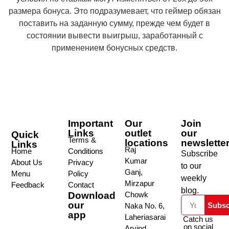
размера бонуса. Это подразумевает, что геймер обязан
поставить на заданную сумму, прежде чем будет в
состоянии вывести выигрыш, заработанный с
применением бонусных средств.
Important
Our
Join
Links
outlet
our
Quick
Terms &
locations
newslette
Links
Raj
Home
Conditions
Subscribe
Kumar
About Us
Privacy
to our
Ganj,
Menu
Policy
weekly
Mirzapur
Feedback
Contact
blog.
Download
Chowk
our
Subsc
Naka No. 6,
app
Laheriasarai
Catch us
on social
Arvind