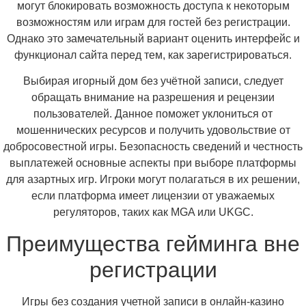
могут блокировать возможность доступа к некоторым
возможностям или играм для гостей без регистрации.
Однако это замечательный вариант оценить интерфейс и
функционал сайта перед тем, как зарегистрироваться.
Выбирая игорный дом без учётной записи, следует
обращать внимание на разрешения и рецензии
пользователей. Данное поможет уклониться от
мошеннических ресурсов и получить удовольствие от
добросовестной игры. Безопасность сведений и честность
выплатежей основные аспекты при выборе платформы
для азартных игр. Игроки могут полагаться в их решении,
если платформа имеет лицензии от уважаемых
регуляторов, таких как MGA или UKGC.
Преимущества гейминга вне
регистрации
Игры без создания учетной записи в онлайн-казино