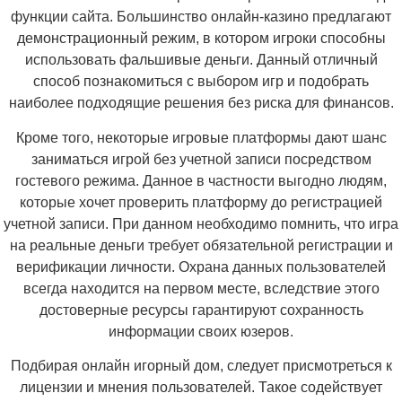
функции сайта. Большинство онлайн-казино предлагают
демонстрационный режим, в котором игроки способны
использовать фальшивые деньги. Данный отличный
способ познакомиться с выбором игр и подобрать
наиболее подходящие решения без риска для финансов.
Кроме того, некоторые игровые платформы дают шанс
заниматься игрой без учетной записи посредством
гостевого режима. Данное в частности выгодно людям,
которые хочет проверить платформу до регистрацией
учетной записи. При данном необходимо помнить, что игра
на реальные деньги требует обязательной регистрации и
верификации личности. Охрана данных пользователей
всегда находится на первом месте, вследствие этого
достоверные ресурсы гарантируют сохранность
информации своих юзеров.
Подбирая онлайн игорный дом, следует присмотреться к
лицензии и мнения пользователей. Такое содействует