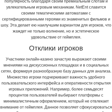
популярность благодаря своим премиальным слотам и
увлекательным игровым механикам. NetEnt славится
своими тематическими автоматами с
сертифицированными героями из знаменитых фильмов и
шоу. Эта делает ею наилучшим вариантом для игроков, что
жаждет не только волнение, но и эстетическое
удовольствие от геймплея.
Отклики игроков
Участники онлайн-казино зачастую выражают своими
мнениями на дискуссионных площадках и в социальных
сетях, формируя разнообразную базу данных для анализа.
Множество игроки подчеркивают важность удобного
пользовательского интерфейса и оперативности открытия
игровых приложений. Например, более семьдесят
процентов пользователей выбирают платформы с
минималистичным оформлением, который не отвлекает
внимание от геймплея. Данное позволяет сфокусироваться