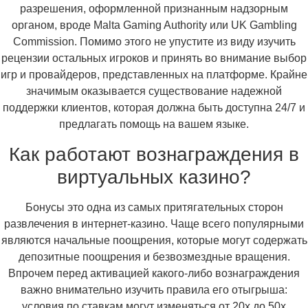
разрешения, оформленной признанным надзорным
органом, вроде Malta Gaming Authority или UK Gambling
Commission. Помимо этого не упустите из виду изучить
рецензии остальных игроков и принять во внимание выбор
игр и провайдеров, представленных на платформе. Крайне
значимым оказывается существование надежной
поддержки клиентов, которая должна быть доступна 24/7 и
предлагать помощь на вашем языке.
Как работают вознаграждения в
виртуальных казино?
Бонусы это одна из самых притягательных сторон
развлечения в интернет-казино. Чаще всего популярными
являются начальные поощрения, которые могут содержать
депозитные поощрения и безвозмездные вращения.
Впрочем перед активацией какого-либо вознаграждения
важно внимательно изучить правила его отыгрыша:
условия по ставкам могут изменяться от 20x до 50x