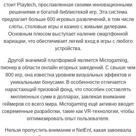
стоит Playtech, прославленная своими инновационными
решениями и богатой библиотекой игр. Эта система
предлагает больше 600 игровых развлечений, в том числе
слоты, столовые игры и казино с живыми дилерами.
Основным плюсом выступает наличие смартфонной
вариации, что обеспечивает легкий вход в игры с любого
устройства.
Другой значимой платформой является Microgaming,
пионер в области онлайн игорных заведений. С свыше чем
800 игр, она известна уровнем визуальных эффектов и
уникальными бонусами. В особенности отличается
нарастающий призовой фонд, что способен составлять
миллионных сумм в долларах, завлекая внимание
геймеров со всего мира. Microgaming ещё активно вводит
современные разработки, такие как VR-технологии, чтобы
оптимизировать опыт пользователя.
Нельзя пропустить внимание и NetEnt, какая завоевала