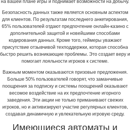
на вашей плане игры и поднимает возможности на добычу.
Безопасность данных также является основным аспектом
для клиентов. По результатам последнего анкетирования,
65% пользователей отдают предпочтение онлайн-казино с
дополнительной защитой и новейшими способами
кодирования данных. Кроме того, геймеры уважают
присутствие отзывчивой техподдержки, которая способна
быстро решить возникающие проблемы. Это создает веру и
помогает лояльности игроков к системе.
Важным моментом оказываются призовые предложения.
Больше 50% пользователей говорят, что заманчивые
поощрения за подписку и системы поощрений оказывают
весомое воздействие на их предпочтение игорного
заведения. Эти акции не только приманивают свежих
игроков, но и активизируют участие регулярных клиентов,
создавая динамичную и увлекательную игровую среду.
Имеющиеся автоматы и