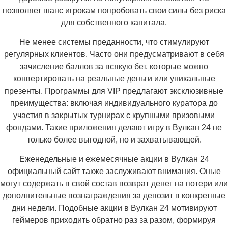
позволяет шанс игрокам попробовать свои силы без риска
для собственного капитала.
Не менее системы преданности, что стимулируют
регулярных клиентов. Часто они предусматривают в себя
зачисление баллов за всякую бет, которые можно
конвертировать на реальные деньги или уникальные
презенты. Программы для VIP предлагают эксклюзивные
преимущества: включая индивидуального куратора до
участия в закрытых турнирах с крупными призовыми
фондами. Такие приложения делают игру в Вулкан 24 не
только более выгодной, но и захватывающей.
Еженедельные и ежемесячные акции в Вулкан 24
официальный сайт также заслуживают внимания. Оные
могут содержать в свой состав возврат денег на потери или
дополнительные вознаграждения за депозит в конкретные
дни недели. Подобные акции в Вулкан 24 мотивируют
геймеров приходить обратно раз за разом, формируя