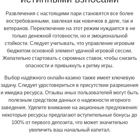
Развлечения с настоящими пари становятся все более
востребованными, завлекая как новичков в деле, так и
ветеранов. Переключение на этот режим нуждается в не
только денежной готовности, но и эмоциональной
стойкости. Следует учитывать, что управление игровым
бюджетом основной элемент удачной игровой сессии.
Желательно стартовать с скромных ставок, чтобы снизить
опасности и привыкнуть к ритму игры.
Выбор надёжного онлайн-казино также имеет ключевую
задачу. Следует удостовериться в присутствии разрешения
и имиджа ресурса. Отзывы иных пользователей могут быть
полезным средством данных о надежности игорного
заведения. Уделите внимание на акционные предложения:
некоторые ресурсы предлагают вступительные бонусы до
100% от первого депозита, что может значительно
увеличить ваш начальный капитал.