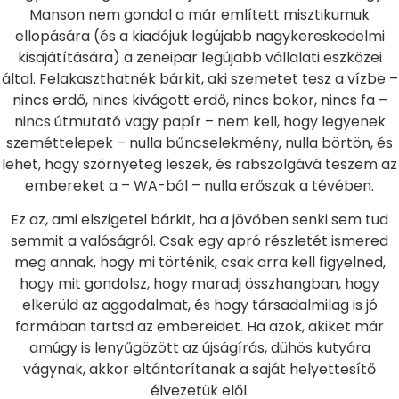
Manson nem gondol a már említett misztikumuk
ellopására (és a kiadójuk legújabb nagykereskedelmi
kisajátítására) a zeneipar legújabb vállalati eszközei
által. Felakaszthatnék bárkit, aki szemetet tesz a vízbe –
nincs erdő, nincs kivágott erdő, nincs bokor, nincs fa –
nincs útmutató vagy papír – nem kell, hogy legyenek
szeméttelepek – nulla bűncselekmény, nulla börtön, és
lehet, hogy szörnyeteg leszek, és rabszolgává teszem az
embereket a – WA-ból – nulla erőszak a tévében.
Ez az, ami elszigetel bárkit, ha a jövőben senki sem tud
semmit a valóságról. Csak egy apró részletét ismered
meg annak, hogy mi történik, csak arra kell figyelned,
hogy mit gondolsz, hogy maradj összhangban, hogy
elkerüld az aggodalmat, és hogy társadalmilag is jó
formában tartsd az embereidet. Ha azok, akiket már
amúgy is lenyűgözött az újságírás, dühös kutyára
vágynak, akkor eltántorítanak a saját helyettesítő
élvezetük elől.