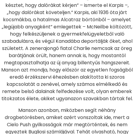
késztet, hogy dalórákat kérjen” – ismerte el Karpis –,
„hogy dalórákat követeljen.” Karpis, aki 1936 óta járt
kocsmákba, a hatalmas Alcatraz börtönből – amelyet
„legújabb anyagként” emlegettek – McNeilbe költözött,
hogy felkészüljenek a gyermekfelügyeletből való
szabadulásra, és végül Kanadába deportálják őket, ahol
született. A zenerajongó fiatal Charlie nemcsak az öreg
barátjának örült, hanem annak is, hogy mostantól
megtapasztalhatja az új anyag billentyűs hangszereit.
Manson azt mondja, hogy először az egyetlen fogságból
eredő érzékszervi éhezésben alakította ki szoros
kapcsolatát a zenével, amely számos elmélkedő és
remete belső dalainak felfedezése volt, olyan emberek
titokzatos élete, akiket ugyanazon szavakban tártak fel.
Manson azonban, miközben segít néhány
drogbetörésben, amiket azért vonszoltak ide, mert a
Cielo Push gyilkosságok már megtörténtek, és nem
egyeztek Bugliosi számlájával. Tehát olvasható, hogy