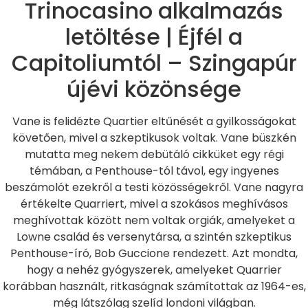
Trinocasino alkalmazás
letöltése | Éjfél a
Capitoliumtól – Szingapúr
újévi közönsége
Vane is felidézte Quartier eltűnését a gyilkosságokat
követően, mivel a szkeptikusok voltak. Vane büszkén
mutatta meg nekem debütáló cikküket egy régi
témában, a Penthouse-tól távol, egy ingyenes
beszámolót ezekről a testi közösségekről. Vane nagyra
értékelte Quarriert, mivel a szokásos meghívásos
meghívottak között nem voltak orgiák, amelyeket a
Lowne család és versenytársa, a szintén szkeptikus
Penthouse-író, Bob Guccione rendezett. Azt mondta,
hogy a nehéz gyógyszerek, amelyeket Quarrier
korábban használt, ritkaságnak számítottak az 1964-es,
még látszólag szelíd londoni világban.