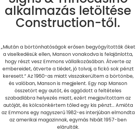
alkalmazás letöltése
Construction-től.
„Miután a börtönhatóságok erősen begyógyították őket
a viselkedésük ellen, Manson vonakodva is felajánlotta,
hogy részt vesz Emmons vállalkozásában. Átverte az
embereidet, átverte a tiédet, jó tolvaj, a fickó sok pénzt
keresett.” Az 1960-as miatt visszakerültem a börtönbe,
és valóban, Manson is megjelent.
Egy nap Manson
összetört egy autót, és aggódott a feltételes
szabadlábra helyezés miatt, ezért megjavítottam az
autóját, és kölcsönkértem tőled egy kis pénzt… Amióta
az Emmons egy nagyszerű 1982-es interjúban elmondta
az amerikai magazinnak, egymás hibáit 1957-ben
elárulták.