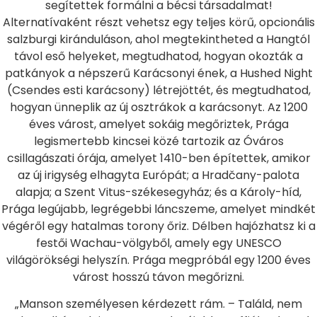
segítettek formálni a bécsi társadalmat!
Alternatívaként részt vehetsz egy teljes körű, opcionális
salzburgi kiránduláson, ahol megtekintheted a Hangtól
távol eső helyeket, megtudhatod, hogyan okozták a
patkányok a népszerű Karácsonyi ének, a Hushed Night
(Csendes esti karácsony) létrejöttét, és megtudhatod,
hogyan ünneplik az új osztrákok a karácsonyt. Az 1200
éves várost, amelyet sokáig megőriztek, Prága
legismertebb kincsei közé tartozik az Óváros
csillagászati ​​órája, amelyet 1410-ben építettek, amikor
az új irigység elhagyta Európát; a Hradčany-palota
alapja; a Szent Vitus-székesegyház; és a Károly-híd,
Prága legújabb, legrégebbi láncszeme, amelyet mindkét
végéről egy hatalmas torony őriz. Délben hajózhatsz ki a
festői Wachau-völgyből, amely egy UNESCO
világörökségi helyszín. Prága megpróbál egy 1200 éves
várost hosszú távon megőrizni.
„Manson személyesen kérdezett rám. – Találd, nem