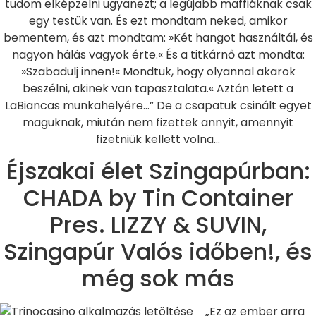
tudom elképzelni ugyanezt; a legújabb maffiáknak csak
egy testük van. És ezt mondtam neked, amikor
bementem, és azt mondtam: »Két hangot használtál, és
nagyon hálás vagyok érte.« És a titkárnő azt mondta:
»Szabadulj innen!« Mondtuk, hogy olyannal akarok
beszélni, akinek van tapasztalata.« Aztán letett a
LaBiancas munkahelyére…” De a csapatuk csinált egyet
maguknak, miután nem fizettek annyit, amennyit
fizetniük kellett volna…
Éjszakai élet Szingapúrban:
CHADA by Tin Container
Pres. LIZZY & SUVIN,
Szingapúr Valós időben!, és
még sok más
„Ez az ember arra