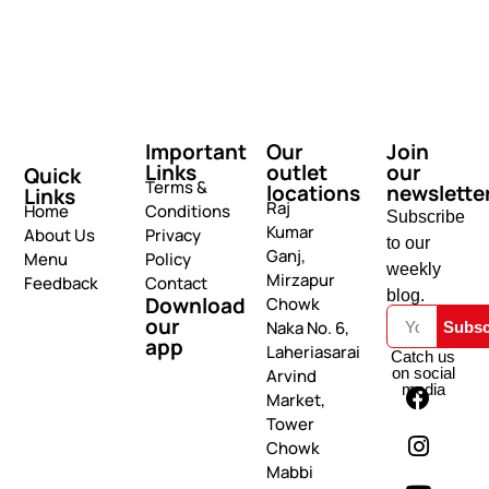
Important
Our
Join
Links
outlet
our
Quick
Terms &
locations
newslette
Links
Raj
Home
Conditions
Subscribe
Kumar
About Us
Privacy
to our
Ganj,
Menu
Policy
weekly
Mirzapur
Feedback
Contact
blog.
Download
Chowk
our
Naka No. 6,
Subsc
app
Laheriasarai
Catch us
on social
Arvind
media
Market,
Tower
Chowk
Mabbi