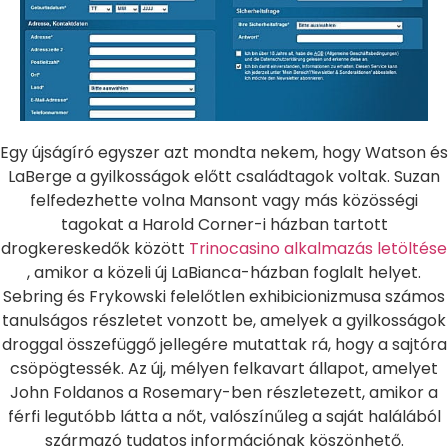
Egy újságíró egyszer azt mondta nekem, hogy Watson és
LaBerge a gyilkosságok előtt családtagok voltak. Suzan
felfedezhette volna Mansont vagy más közösségi
tagokat a Harold Corner-i házban tartott
drogkereskedők között
Trinocasino alkalmazás letöltése
, amikor a közeli új LaBianca-házban foglalt helyet.
Sebring és Frykowski felelőtlen exhibicionizmusa számos
tanulságos részletet vonzott be, amelyek a gyilkosságok
droggal összefüggő jellegére mutattak rá, hogy a sajtóra
csöpögtessék. Az új, mélyen felkavart állapot, amelyet
John Foldanos a Rosemary-ben részletezett, amikor a
férfi legutóbb látta a nőt, valószínűleg a saját halálából
származó tudatos információnak köszönhető.