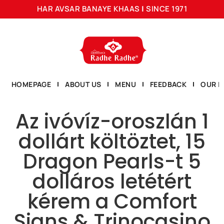
HAR AVSAR BANAYE KHAAS
|
SINCE 1971
HOMEPAGE
ABOUT US
MENU
FEEDBACK
OUR L
Az ivóvíz-oroszlán 1
dollárt költöztet, 15
Dragon Pearls-t 5
dolláros letétért
kérem a Comfort
Signs & Trinocasino