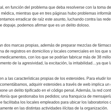
ual, en función del problema que deba resolverse con la toma de
a médica, mientras que en tres páginas hubo problemas informáti
intentamos erradicar de raíz este asunto, luchando contra las re
o de dopaje, podemos afirmar que es un delito doloso.
ban dos marcas propias, además de preparar mezclas de fármaco
a de registros en domicilios y locales comerciales en los que s
os medicamentos, con los que se podrían fabricar más de 38 mil
mento de la agresividad, la excitación, la irritabilidad…ya qu
a las características propias de los esteroides. Para eludir lo
comentábamos, adquirir esteroides a través de web implica un g
upone un delito tipificado en el código penal. Además, la red c
onía que gestionaba los pedidos; una franquicia de mensajería u
e facilitaba los locales empleados para ubicar los laboratorios
mente en las distintas actividades ilícitas de la organización.