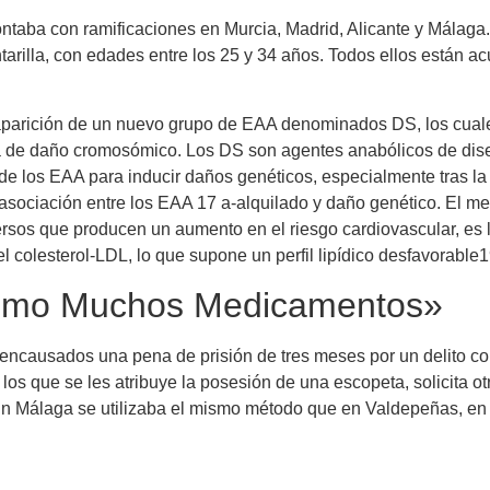
taba con ramificaciones en Murcia, Madrid, Alicante y Málaga. 
arilla, con edades entre los 25 y 34 años. Todos ellos están ac
 aparición de un nuevo grupo de EAA denominados DS, los cual
 de daño cromosómico. Los DS son agentes anabólicos de diseñ
l de los EAA para inducir daños genéticos, especialmente tras 
 asociación entre los EAA 17 a-alquilado y daño genético. El m
ersos que producen un aumento en el riesgo cardiovascular, es 
colesterol-LDL, lo que supone un perfil lipídico desfavorable1
 Tomo Muchos Medicamentos»
s encausados una pena de prisión de tres meses por un delito co
os que se les atribuye la posesión de una escopeta, solicita otr
n Málaga se utilizaba el mismo método que en Valdepeñas, en cu