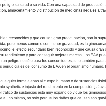
en peligro su salud o su vida. Con una capacidad de producció
ión, almacenamiento y distribución de medicinas ilegales a trav
 bien reconocidos y que causan gran preocupación, son la supres
cida, pero menos común o con menor gravedad, es la ginecomast
endocrino, el efecto secundario bien reconocido y que causa gran
 su rendimiento y para conseguir mejores marcas. Los EAA pue
n un peligro no sólo para los consumidores, sino también para 
os perjudiciales del consumo de EAA en el organismo humano, l
e cualquier forma ajenas al cuerpo humano o de sustancias fis
o synthetic e injusto del rendimiento en la competición¿. Javi
 tráfico de sustancias está muy expandido y que los gimnasios s
arse a uno mismo, no solo porque los daños que causan son grav