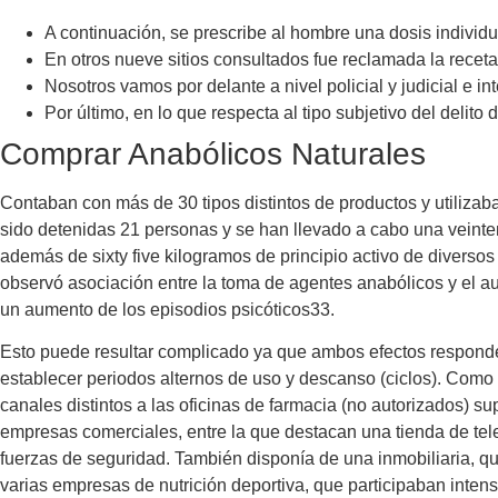
A continuación, se prescribe al hombre una dosis individ
En otros nueve sitios consultados fue reclamada la recet
Nosotros vamos por delante a nivel policial y judicial e 
Por último, en lo que respecta al tipo subjetivo del delit
Comprar Anabólicos Naturales
Contaban con más de 30 tipos distintos de productos y utiliza
sido detenidas 21 personas y se han llevado a cabo una veinten
además de sixty five kilogramos de principio activo de divers
observó asociación entre la toma de agentes anabólicos y el au
un aumento de los episodios psicóticos33.
Esto puede resultar complicado ya que ambos efectos responden 
establecer periodos alternos de uso y descanso (ciclos). Como 
canales distintos a las oficinas de farmacia (no autorizados) s
empresas comerciales, entre la que destacan una tienda de telef
fuerzas de seguridad. También disponía de una inmobiliaria, qu
varias empresas de nutrición deportiva, que participaban intensa