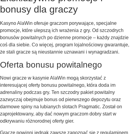
bonusy dla graczy
Kasyno AlaWin oferuje graczom porywające, specjalne
promocje, które ulepszą ich wrażenia z gry. Od szczodrych
bonusów powitalnych po dzienne promocje – każdy znajdzie
coś dla siebie. Co więcej, program lojalnościowy gwarantuje,
że stali gracze są nieustannie uznawani i wynagradzani.
Oferta bonusu powitalnego
Nowi gracze w kasynie AlaWin mogą skorzystać z
interesującej oferty bonusu powitalnego, która doda im
adrenaliny podczas gry. Ten szczodry pakiet powitalny
zazwyczaj obejmuje bonus od pierwszego depozytu oraz
darmowe spiny na lubianych slotach Pragmatic. Został on
zaprojektowany, aby dać nowym graczom dobry start w
odkrywaniu różnorodnej oferty gier.
Gracze powinni jednak zawsze zapoznać się z regulaminem