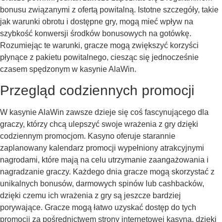
bonusu związanymi z ofertą powitalną. Istotne szczegóły, takie
jak warunki obrotu i dostępne gry, mogą mieć wpływ na
szybkość konwersji środków bonusowych na gotówkę.
Rozumiejąc te warunki, gracze mogą zwiększyć korzyści
płynące z pakietu powitalnego, ciesząc się jednocześnie
czasem spędzonym w kasynie AlaWin.
Przegląd codziennych promocji
W kasynie AlaWin zawsze dzieje się coś fascynującego dla
graczy, którzy chcą ulepszyć swoje wrażenia z gry dzięki
codziennym promocjom. Kasyno oferuje starannie
zaplanowany kalendarz promocji wypełniony atrakcyjnymi
nagrodami, które mają na celu utrzymanie zaangażowania i
nagradzanie graczy. Każdego dnia gracze mogą skorzystać z
unikalnych bonusów, darmowych spinów lub cashbacków,
dzięki czemu ich wrażenia z gry są jeszcze bardziej
porywające. Gracze mogą łatwo uzyskać dostęp do tych
promocji za pośrednictwem strony internetowej kasyna, dzięki