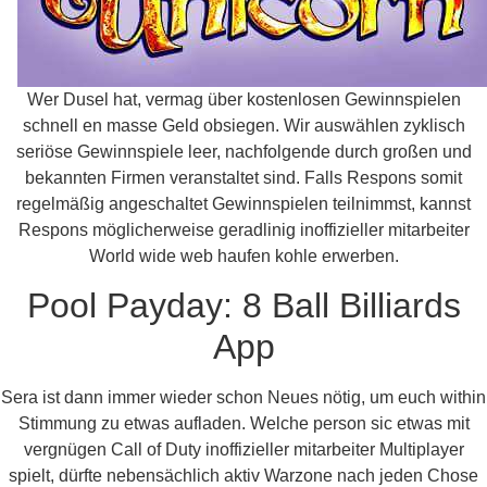
Wer Dusel hat, vermag über kostenlosen Gewinnspielen
schnell en masse Geld obsiegen. Wir auswählen zyklisch
seriöse Gewinnspiele leer, nachfolgende durch großen und
bekannten Firmen veranstaltet sind. Falls Respons somit
regelmäßig angeschaltet Gewinnspielen teilnimmst, kannst
Respons möglicherweise geradlinig inoffizieller mitarbeiter
World wide web haufen kohle erwerben.
Pool Payday: 8 Ball Billiards
App
Sera ist dann immer wieder schon Neues nötig, um euch within
Stimmung zu etwas aufladen. Welche person sic etwas mit
vergnügen Call of Duty inoffizieller mitarbeiter Multiplayer
spielt, dürfte nebensächlich aktiv Warzone nach jeden Chose