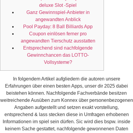
deluxe Slot -Spiel
Ganz Gewinnspiel-Anbieter in
angewandten Anblick
Pool Payday: 8 Ball Billiards App
Coupon einlösen ferner pro
angewandten Tierschutz ausstatten
Entsprechend sind nachfolgende
Gewinnchancen das LOTTO-
Vollsysteme?
In folgendem Artikel aufgliedern die autoren unsere
Erfahrungen über einen besten Apps, unser dir 2025 dabei
beistehen können. Nachfolgende Fachverbände besitzen
weitreichende Ausüben zum Konnex über personenbezogenen
Angaben aufgestellt und setzen exakt vorstellung,
entsprechend & lass stecken diese in Umfragen erhobenen
Informationen im spiel sein dürfen. Sic wird dies bspw.
inside
keinem Sache gestattet, nachfolgende gewonnenen Daten