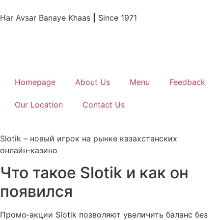
Har Avsar Banaye Khaas
|
Since 1971
Homepage
About Us
Menu
Feedback
Our Location
Contact Us
Slotik – новый игрок на рынке казахстанских
онлайн‑казино
Что такое Slotik и как он
появился
Промо‑акции Slotik позволяют увеличить баланс без