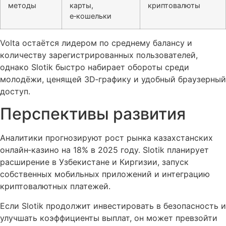
методы
карты,
криптовалюты
e‑кошельки
Volta остаётся лидером по среднему балансу и
количеству зарегистрированных пользователей,
однако Slotik быстро набирает обороты среди
молодёжи, ценящей 3D‑графику и удобный браузерный
доступ.
Перспективы развития
Аналитики прогнозируют рост рынка казахстанских
онлайн‑казино на 18% в 2025 году. Slotik планирует
расширение в Узбекистане и Киргизии, запуск
собственных мобильных приложений и интеграцию
криптовалютных платежей.
Если Slotik продолжит инвестировать в безопасность и
улучшать коэффициенты выплат, он может превзойти