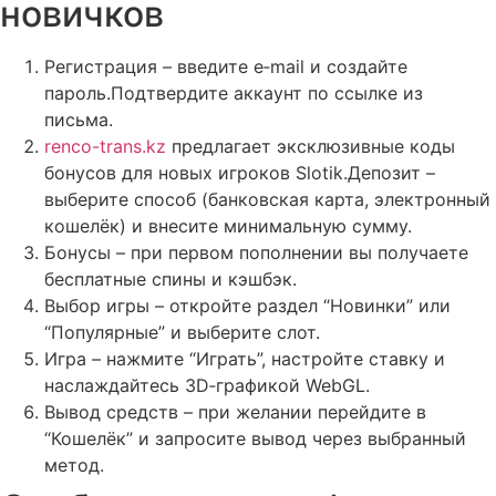
новичков
Регистрация – введите e‑mail и создайте
пароль.Подтвердите аккаунт по ссылке из
письма.
renco-trans.kz
предлагает эксклюзивные коды
бонусов для новых игроков Slotik.Депозит –
выберите способ (банковская карта, электронный
кошелёк) и внесите минимальную сумму.
Бонусы – при первом пополнении вы получаете
бесплатные спины и кэшбэк.
Выбор игры – откройте раздел “Новинки” или
“Популярные” и выберите слот.
Игра – нажмите “Играть”, настройте ставку и
наслаждайтесь 3D‑графикой WebGL.
Вывод средств – при желании перейдите в
“Кошелёк” и запросите вывод через выбранный
метод.