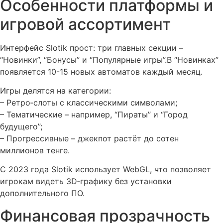
Особенности платформы и
игровой ассортимент
Интерфейс Slotik прост: три главных секции –
“Новинки”, “Бонусы” и “Популярные игры”.В “Новинках”
появляется 10-15 новых автоматов каждый месяц.
Игры делятся на категории:
– Ретро‑слоты с классическими символами;
– Тематические – например, “Пираты” и “Город
будущего”;
– Прогрессивные – джекпот растёт до сотен
миллионов тенге.
С 2023 года Slotik использует WebGL, что позволяет
игрокам видеть 3D‑графику без установки
дополнительного ПО.
Финансовая прозрачность