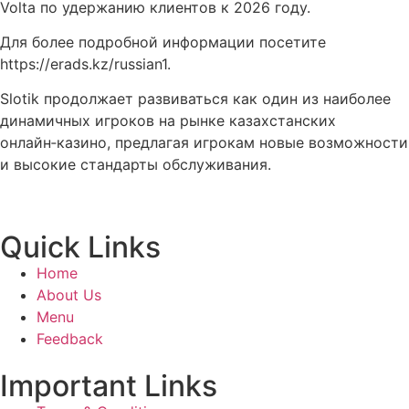
Volta по удержанию клиентов к 2026 году.
Для более подробной информации посетите
https://erads.kz/russian1.
Slotik продолжает развиваться как один из наиболее
динамичных игроков на рынке казахстанских
онлайн‑казино, предлагая игрокам новые возможности
и высокие стандарты обслуживания.
Quick Links
Home
About Us
Menu
Feedback
Important Links