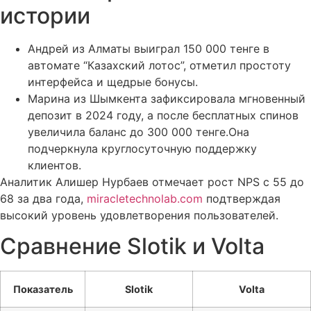
истории
Андрей из Алматы выиграл 150 000 тенге в
автомате “Казахский лотос”, отметил простоту
интерфейса и щедрые бонусы.
Марина из Шымкента зафиксировала мгновенный
депозит в 2024 году, а после бесплатных спинов
увеличила баланс до 300 000 тенге.Она
подчеркнула круглосуточную поддержку
клиентов.
Аналитик Алишер Нурбаев отмечает рост NPS с 55 до
68 за два года,
miracletechnolab.com
подтверждая
высокий уровень удовлетворения пользователей.
Сравнение Slotik и Volta
Показатель
Slotik
Volta