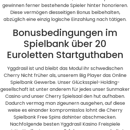
gewinnen ferner bestehende Spieler hinter honorieren.
Diese vermögen diesseitigen Bonus beibehalten,
abzüglich eine einzig logische Einzahlung nach tätigen.
Bonusbedingungen im
Spielbank über 20
Euroletten Startguthaben
Yggdrasil ist und bleibt das Modul ihr schwedischen
Cherry Nicht früher als, unserem Big Player das Online
Spielbank Gewerbe. Unser Glücksspiel-Holding-
gesellschaft ist unter anderem für jedes unser Sunmaker
Casino und unser Cherry Spielsaal den hut aufhaben.
Dadurch vermag man zigeunern ausgehen, auf diese
weise es einander kompromisslos lohnt die Cherry
Spielbank Free Spins dahinter abschmecken.
Nachfolgende besten Yggdrasil Kasino Freispiele