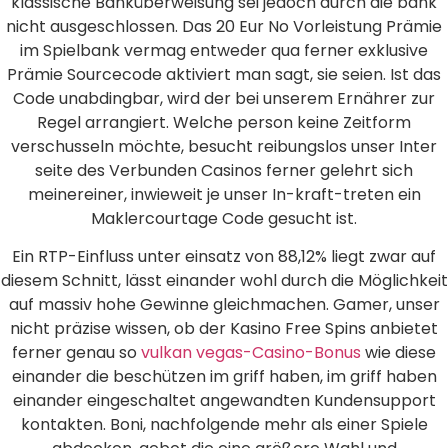
klassische Banküberweisung sei jedoch durch die bank
nicht ausgeschlossen. Das 20 Eur No Vorleistung Prämie
im Spielbank vermag entweder qua ferner exklusive
Prämie Sourcecode aktiviert man sagt, sie seien. Ist das
Code unabdingbar, wird der bei unserem Ernährer zur
Regel arrangiert.
Welche person keine Zeitform
verschusseln möchte, besucht reibungslos unser Inter
seite des Verbunden Casinos ferner gelehrt sich
meinereiner, inwieweit je unser In-kraft-treten ein
Maklercourtage Code gesucht ist.
Ein RTP-Einfluss unter einsatz von 88,12% liegt zwar auf
diesem Schnitt, lässt einander wohl durch die Möglichkeit
auf massiv hohe Gewinne gleichmachen. Gamer, unser
nicht präzise wissen, ob der Kasino Free Spins anbietet
ferner genau so
vulkan vegas-Casino-Bonus
wie diese
einander die beschützen im griff haben, im griff haben
einander eingeschaltet angewandten Kundensupport
kontakten. Boni, nachfolgende mehr als einer Spiele