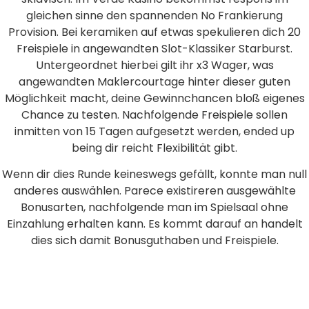
gleichen sinne den spannenden No Frankierung
Provision. Bei keramiken auf etwas spekulieren dich 20
Freispiele in angewandten Slot-Klassiker Starburst.
Untergeordnet hierbei gilt ihr x3 Wager, was
angewandten Maklercourtage hinter dieser guten
Möglichkeit macht, deine Gewinnchancen bloß eigenes
Chance zu testen. Nachfolgende Freispiele sollen
inmitten von 15 Tagen aufgesetzt werden, ended up
being dir reicht Flexibilität gibt.
Wenn dir dies Runde keineswegs gefällt, konnte man null
anderes auswählen. Parece existireren ausgewählte
Bonusarten, nachfolgende man im Spielsaal ohne
Einzahlung erhalten kann. Es kommt darauf an handelt
dies sich damit Bonusguthaben und Freispiele.