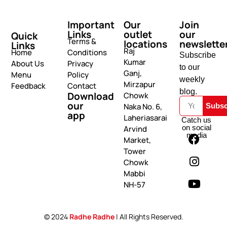
Important
Our
Join
Links
outlet
our
Quick
Terms &
locations
newslette
Links
Raj
Home
Conditions
Subscribe
Kumar
About Us
Privacy
to our
Ganj,
Menu
Policy
weekly
Mirzapur
Feedback
Contact
blog.
Download
Chowk
our
Naka No. 6,
Subsc
app
Laheriasarai
Catch us
on social
Arvind
media
Market,
Tower
Chowk
Mabbi
NH-57
© 2024
Radhe Radhe
| All Rights Reserved.