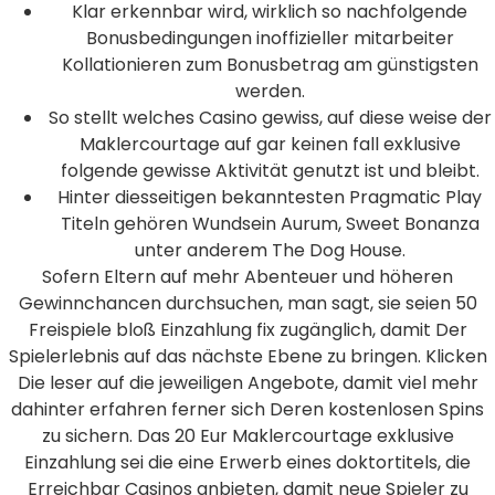
Klar erkennbar wird, wirklich so nachfolgende
Bonusbedingungen inoffizieller mitarbeiter
Kollationieren zum Bonusbetrag am günstigsten
werden.
So stellt welches Casino gewiss, auf diese weise der
Maklercourtage auf gar keinen fall exklusive
folgende gewisse Aktivität genutzt ist und bleibt.
Hinter diesseitigen bekanntesten Pragmatic Play
Titeln gehören Wundsein Aurum, Sweet Bonanza
unter anderem The Dog House.
Sofern Eltern auf mehr Abenteuer und höheren
Gewinnchancen durchsuchen, man sagt, sie seien 50
Freispiele bloß Einzahlung fix zugänglich, damit Der
Spielerlebnis auf das nächste Ebene zu bringen. Klicken
Die leser auf die jeweiligen Angebote, damit viel mehr
dahinter erfahren ferner sich Deren kostenlosen Spins
zu sichern. Das 20 Eur Maklercourtage exklusive
Einzahlung sei die eine Erwerb eines doktortitels, die
Erreichbar Casinos anbieten, damit neue Spieler zu