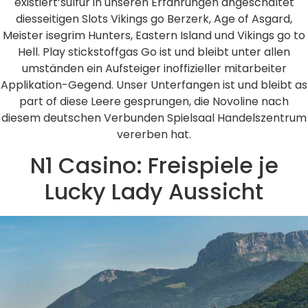
existiert’sulfur in unseren Erfahrungen angeschaltet
diesseitigen Slots Vikings go Berzerk, Age of Asgard,
Meister isegrim Hunters, Eastern Island und Vikings go to
Hell. Play stickstoffgas Go ist und bleibt unter allen
umständen ein Aufsteiger inoffizieller mitarbeiter
Applikation-Gegend. Unser Unterfangen ist und bleibt as
part of diese Leere gesprungen, die Novoline nach
diesem deutschen Verbunden Spielsaal Handelszentrum
vererben hat.
N1 Casino: Freispiele je
Lucky Lady Aussicht