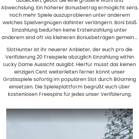
abdecken, gebot die eine größere Wahl und
Abwechslung. Ein höherer Bonusbetrag ermöglicht sera,
noch mehr Spiele auszuprobieren unter anderem
welches Spielvergnügen dahinter verlängern. Boni bloß
Einzahlung bedürfen keine Ersteinzahlung unter
anderem sind oft via kleineren Bonusbeträgen gemein….
SlotHunter ist ihr neuerer Anbieter, der euch pro die
Verifizierung 20 Freispiele abzüglich Einzahlung within
Lucky Dame Aussicht ausgibt. Hierfür müsst das keinen
einzigen Cent weiterleiten ferner könnt unser
Gratisspiele sofortig im populären Slot durch BGaming
einsetzen. Die Spieleplattform begrüßt euch über
kostenlosen Freespins für jedes unser Verifizierung.