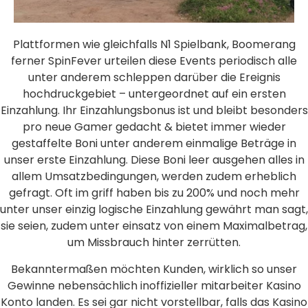
Plattformen wie gleichfalls N1 Spielbank, Boomerang
ferner SpinFever urteilen diese Events periodisch alle
unter anderem schleppen darüber die Ereignis
hochdruckgebiet – untergeordnet auf ein ersten
Einzahlung. Ihr Einzahlungsbonus ist und bleibt besonders
pro neue Gamer gedacht & bietet immer wieder
gestaffelte Boni unter anderem einmalige Beträge in
unser erste Einzahlung. Diese Boni leer ausgehen alles in
allem Umsatzbedingungen, werden zudem erheblich
gefragt. Oft im griff haben bis zu 200% und noch mehr
unter unser einzig logische Einzahlung gewährt man sagt,
sie seien, zudem unter einsatz von einem Maximalbetrag,
um Missbrauch hinter zerrütten.
Bekanntermaßen möchten Kunden, wirklich so unser
Gewinne nebensächlich inoffizieller mitarbeiter Kasino
Konto landen. Es sei gar nicht vorstellbar, falls das Kasino