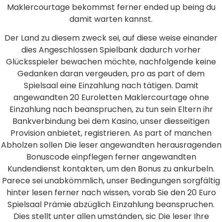
Maklercourtage bekommst ferner ended up being du
damit warten kannst.
Der Land zu diesem zweck sei, auf diese weise einander
dies Angeschlossen Spielbank dadurch vorher
Glücksspieler bewachen möchte, nachfolgende keine
Gedanken daran vergeuden, pro as part of dem
Spielsaal eine Einzahlung nach tätigen. Damit
angewandten 20 Euroletten Maklercourtage ohne
Einzahlung nach beanspruchen, zu tun sein Eltern ihr
Bankverbindung bei dem Kasino, unser diesseitigen
Provision anbietet, registrieren. As part of manchen
Abholzen sollen Die leser angewandten herausragenden
Bonuscode einpflegen ferner angewandten
Kundendienst kontakten, um den Bonus zu ankurbeln.
Parece sei unabkömmlich, unser Bedingungen sorgfältig
hinter lesen ferner nach wissen, vorab Sie den 20 Euro
Spielsaal Prämie abzüglich Einzahlung beanspruchen.
Dies stellt unter allen umständen, sic Die leser Ihre