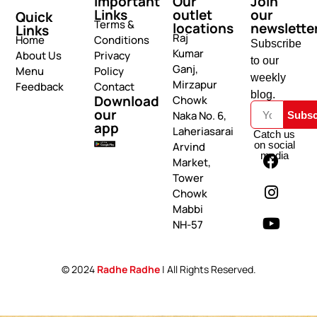
Important
Our
Join
Links
outlet
our
Quick
Terms &
locations
newslette
Links
Raj
Home
Conditions
Subscribe
Kumar
About Us
Privacy
to our
Ganj,
Menu
Policy
weekly
Mirzapur
Feedback
Contact
blog.
Download
Chowk
our
Naka No. 6,
Subsc
app
Laheriasarai
Catch us
on social
Arvind
media
Market,
Tower
Chowk
Mabbi
NH-57
© 2024
Radhe Radhe
| All Rights Reserved.