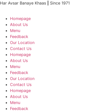
Skip
Har Avsar Banaye Khaas
|
Since 1971
to
content
Homepage
About Us
Menu
Feedback
Our Location
Contact Us
Homepage
About Us
Menu
Feedback
Our Location
Contact Us
Homepage
About Us
Menu
Feedback