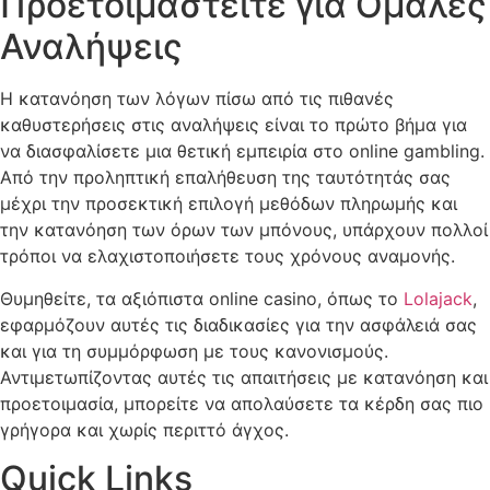
Προετοιμαστείτε για Ομαλές
Αναλήψεις
Η κατανόηση των λόγων πίσω από τις πιθανές
καθυστερήσεις στις αναλήψεις είναι το πρώτο βήμα για
να διασφαλίσετε μια θετική εμπειρία στο online gambling.
Από την προληπτική επαλήθευση της ταυτότητάς σας
μέχρι την προσεκτική επιλογή μεθόδων πληρωμής και
την κατανόηση των όρων των μπόνους, υπάρχουν πολλοί
τρόποι να ελαχιστοποιήσετε τους χρόνους αναμονής.
Θυμηθείτε, τα αξιόπιστα online casino, όπως το
Lolajack
,
εφαρμόζουν αυτές τις διαδικασίες για την ασφάλειά σας
και για τη συμμόρφωση με τους κανονισμούς.
Αντιμετωπίζοντας αυτές τις απαιτήσεις με κατανόηση και
προετοιμασία, μπορείτε να απολαύσετε τα κέρδη σας πιο
γρήγορα και χωρίς περιττό άγχος.
Quick Links