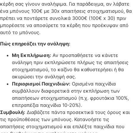
κέρδη σας γίνουν αναλήψιμα. Για παράδειγμα, αν λάβατε
ένα μπόνους 100€ με 30x απαιτήσεις στοιχηματισμού, θα
πρέπει να ποντάρετε συνολικά 3000€ (100€ x 30) πριν
μπορέσετε να αποσύρετε τα κέρδη που προέκυψαν από
αυτό το μπόνους.
Πώς επηρεάζει την ανάληψη:
Μη Εκπλήρωση:
Αν προσπαθήσετε να κάνετε
ανάληψη πριν εκπληρώσετε πλήρως τις απαιτήσεις
στοιχηματισμού, το καζίνο θα καθυστερήσει ή θα
ακυρώσει την ανάληψή σας.
Περιορισμοί Παιχνιδιών:
Ορισμένα παιχνίδια
συμβάλλουν διαφορετικά στην εκπλήρωση των
απαιτήσεων στοιχηματισμού (π.χ. φρουτάκια 100%,
επιτραπέζια παιχνίδια 10-20%).
Συμβουλή:
Διαβάζετε πάντα προσεκτικά τους όρους και
τις προϋποθέσεις των μπόνους. Κατανοήστε τις
απαιτήσεις στοιχηματισμού και επιλέξτε παιχνίδια που