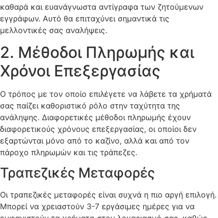
καθαρά και ευανάγνωστα αντίγραφα των ζητούμενων
εγγράφων. Αυτό θα επιταχύνει σημαντικά τις
μελλοντικές σας αναλήψεις.
2. Μέθοδοι Πληρωμής και
Χρόνοι Επεξεργασίας
Ο τρόπος με τον οποίο επιλέγετε να λάβετε τα χρήματά
σας παίζει καθοριστικό ρόλο στην ταχύτητα της
ανάληψης. Διαφορετικές μέθοδοι πληρωμής έχουν
διαφορετικούς χρόνους επεξεργασίας, οι οποίοι δεν
εξαρτώνται μόνο από το καζίνο, αλλά και από τον
πάροχο πληρωμών και τις τράπεζες.
Τραπεζικές Μεταφορές
Οι τραπεζικές μεταφορές είναι συχνά η πιο αργή επιλογή.
Μπορεί να χρειαστούν 3-7 εργάσιμες ημέρες για να