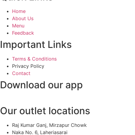
Home
About Us
Menu
Feedback
Important Links
Terms & Conditions
Privacy Policy
Contact
Download our app
Our outlet locations
Raj Kumar Ganj, Mirzapur Chowk
Naka No. 6, Laheriasarai