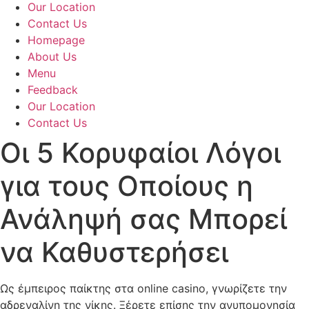
Our Location
Contact Us
Homepage
About Us
Menu
Feedback
Our Location
Contact Us
Οι 5 Κορυφαίοι Λόγοι
για τους Οποίους η
Ανάληψή σας Μπορεί
να Καθυστερήσει
Ως έμπειρος παίκτης στα online casino, γνωρίζετε την
αδρεναλίνη της νίκης. Ξέρετε επίσης την ανυπομονησία