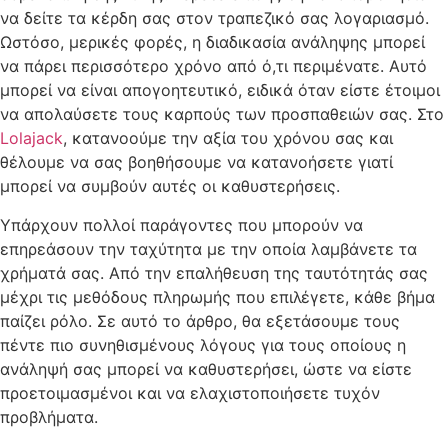
να δείτε τα κέρδη σας στον τραπεζικό σας λογαριασμό.
Ωστόσο, μερικές φορές, η διαδικασία ανάληψης μπορεί
να πάρει περισσότερο χρόνο από ό,τι περιμένατε. Αυτό
μπορεί να είναι απογοητευτικό, ειδικά όταν είστε έτοιμοι
να απολαύσετε τους καρπούς των προσπαθειών σας. Στο
Lolajack
, κατανοούμε την αξία του χρόνου σας και
θέλουμε να σας βοηθήσουμε να κατανοήσετε γιατί
μπορεί να συμβούν αυτές οι καθυστερήσεις.
Υπάρχουν πολλοί παράγοντες που μπορούν να
επηρεάσουν την ταχύτητα με την οποία λαμβάνετε τα
χρήματά σας. Από την επαλήθευση της ταυτότητάς σας
μέχρι τις μεθόδους πληρωμής που επιλέγετε, κάθε βήμα
παίζει ρόλο. Σε αυτό το άρθρο, θα εξετάσουμε τους
πέντε πιο συνηθισμένους λόγους για τους οποίους η
ανάληψή σας μπορεί να καθυστερήσει, ώστε να είστε
προετοιμασμένοι και να ελαχιστοποιήσετε τυχόν
προβλήματα.