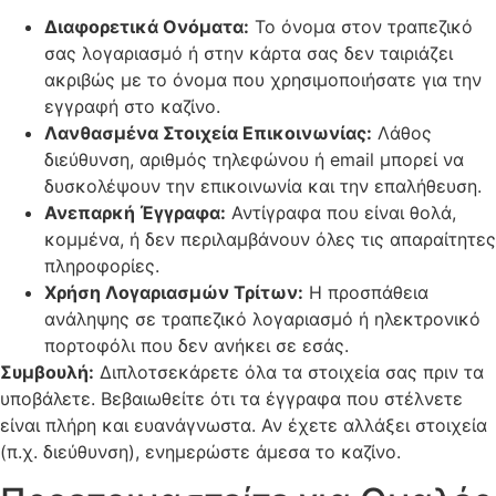
Διαφορετικά Ονόματα:
Το όνομα στον τραπεζικό
σας λογαριασμό ή στην κάρτα σας δεν ταιριάζει
ακριβώς με το όνομα που χρησιμοποιήσατε για την
εγγραφή στο καζίνο.
Λανθασμένα Στοιχεία Επικοινωνίας:
Λάθος
διεύθυνση, αριθμός τηλεφώνου ή email μπορεί να
δυσκολέψουν την επικοινωνία και την επαλήθευση.
Ανεπαρκή Έγγραφα:
Αντίγραφα που είναι θολά,
κομμένα, ή δεν περιλαμβάνουν όλες τις απαραίτητες
πληροφορίες.
Χρήση Λογαριασμών Τρίτων:
Η προσπάθεια
ανάληψης σε τραπεζικό λογαριασμό ή ηλεκτρονικό
πορτοφόλι που δεν ανήκει σε εσάς.
Συμβουλή:
Διπλοτσεκάρετε όλα τα στοιχεία σας πριν τα
υποβάλετε. Βεβαιωθείτε ότι τα έγγραφα που στέλνετε
είναι πλήρη και ευανάγνωστα. Αν έχετε αλλάξει στοιχεία
(π.χ. διεύθυνση), ενημερώστε άμεσα το καζίνο.