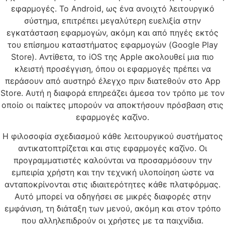
εφαρμογές. Το Android, ως ένα ανοιχτό λειτουργικό
σύστημα, επιτρέπει μεγαλύτερη ευελιξία στην
εγκατάσταση εφαρμογών, ακόμη και από πηγές εκτός
του επίσημου καταστήματος εφαρμογών (Google Play
Store). Αντίθετα, το iOS της Apple ακολουθεί μια πιο
κλειστή προσέγγιση, όπου οι εφαρμογές πρέπει να
περάσουν από αυστηρό έλεγχο πριν διατεθούν στο App
Store. Αυτή η διαφορά επηρεάζει άμεσα τον τρόπο με τον
οποίο οι παίκτες μπορούν να αποκτήσουν πρόσβαση στις
εφαρμογές καζίνο.
Η φιλοσοφία σχεδιασμού κάθε λειτουργικού συστήματος
αντικατοπτρίζεται και στις εφαρμογές καζίνο. Οι
προγραμματιστές καλούνται να προσαρμόσουν την
εμπειρία χρήστη και την τεχνική υλοποίηση ώστε να
ανταποκρίνονται στις ιδιαιτερότητες κάθε πλατφόρμας.
Αυτό μπορεί να οδηγήσει σε μικρές διαφορές στην
εμφάνιση, τη διάταξη των μενού, ακόμη και στον τρόπο
που αλληλεπιδρούν οι χρήστες με τα παιχνίδια.