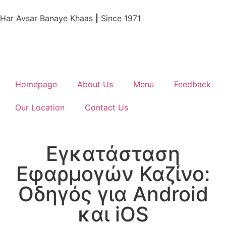
Har Avsar Banaye Khaas
|
Since 1971
Homepage
About Us
Menu
Feedback
Our Location
Contact Us
Εγκατάσταση
Εφαρμογών Καζίνο:
Οδηγός για Android
και iOS