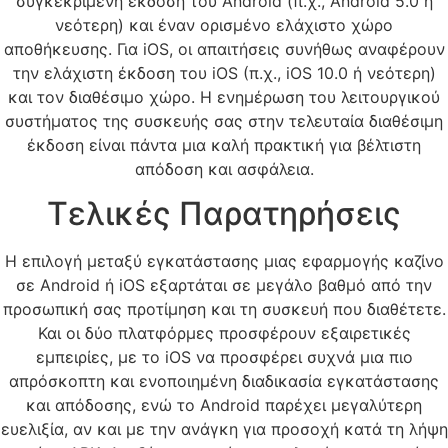
συγκεκριμένη έκδοση του Android (π.χ., Android 5.0 ή
νεότερη) και έναν ορισμένο ελάχιστο χώρο
αποθήκευσης. Για iOS, οι απαιτήσεις συνήθως αναφέρουν
την ελάχιστη έκδοση του iOS (π.χ., iOS 10.0 ή νεότερη)
και τον διαθέσιμο χώρο. Η ενημέρωση του λειτουργικού
συστήματος της συσκευής σας στην τελευταία διαθέσιμη
έκδοση είναι πάντα μια καλή πρακτική για βέλτιστη
απόδοση και ασφάλεια.
Τελικές Παρατηρήσεις
Η επιλογή μεταξύ εγκατάστασης μιας εφαρμογής καζίνο
σε Android ή iOS εξαρτάται σε μεγάλο βαθμό από την
προσωπική σας προτίμηση και τη συσκευή που διαθέτετε.
Και οι δύο πλατφόρμες προσφέρουν εξαιρετικές
εμπειρίες, με το iOS να προσφέρει συχνά μια πιο
απρόσκοπτη και ενοποιημένη διαδικασία εγκατάστασης
και απόδοσης, ενώ το Android παρέχει μεγαλύτερη
ευελιξία, αν και με την ανάγκη για προσοχή κατά τη λήψη