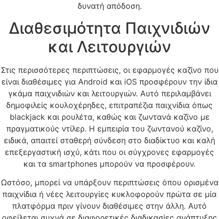
δυνατή απόδοση.
Διαθεσιμότητα Παιχνιδιών
και Λειτουργιών
Στις περισσότερες περιπτώσεις, οι εφαρμογές καζίνο που
είναι διαθέσιμες για Android και iOS προσφέρουν την ίδια
γκάμα παιχνιδιών και λειτουργιών. Αυτό περιλαμβάνει
δημοφιλείς κουλοχέρηδες, επιτραπέζια παιχνίδια όπως
blackjack και ρουλέτα, καθώς και ζωντανά καζίνο με
πραγματικούς ντίλερ. Η εμπειρία του ζωντανού καζίνο,
ειδικά, απαιτεί σταθερή σύνδεση στο διαδίκτυο και καλή
επεξεργαστική ισχύ, κάτι που οι σύγχρονες εφαρμογές
και τα smartphones μπορούν να προσφέρουν.
Ωστόσο, μπορεί να υπάρξουν περιπτώσεις όπου ορισμένα
παιχνίδια ή νέες λειτουργίες κυκλοφορούν πρώτα σε μία
πλατφόρμα πριν γίνουν διαθέσιμες στην άλλη. Αυτό
οφείλεται συχνά σε διαφορετικές διαδικασίες ανάπτυξης