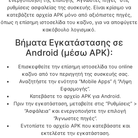
ρυθμίσεις ασφαλείας της συσκευής. Είναι κρίσιμο να
κατεβάζετε αρχεία APK μόνο από αξιόπιστες πηγές,
όπως η επίσημη ιστοσελίδα του καζίνο, για να αποφύγετε
κακόβουλο λογισμικό.
Βήματα Εγκατάστασης σε
Android (μέσω APK):
Επισκεφθείτε την επίσημη ιστοσελίδα του online
καζίνο από τον περιηγητή της συσκευής σας.
Αναζητήστε την ενότητα “Mobile Apps” ή “Λήψη
Εφαρμογής”.
Κατεβάστε το αρχείο APK για Android.
Πριν την εγκατάσταση, μεταβείτε στις “Ρυθμίσεις” >
“Ασφάλεια” και ενεργοποιήστε την επιλογή
“Άγνωστες πηγές”.
Εντοπίστε το αρχείο APK που κατεβάσατε και
εκτελέστε την εγκατάσταση.