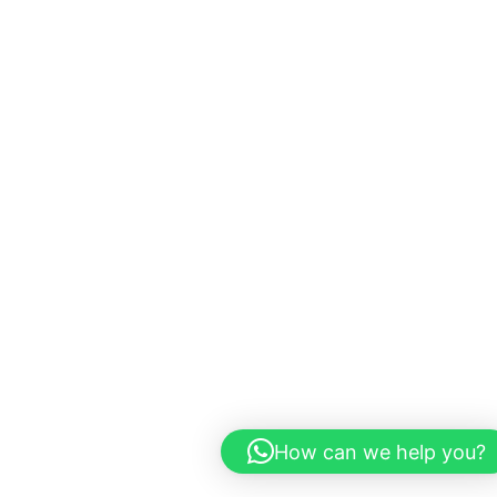
How can we help you?