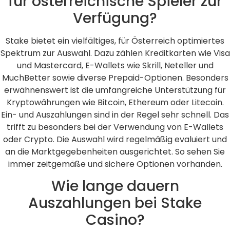
für österreichische Spieler zur
Verfügung?
Stake bietet ein vielfältiges, für Österreich optimiertes
Spektrum zur Auswahl. Dazu zählen Kreditkarten wie Visa
und Mastercard, E-Wallets wie Skrill, Neteller und
MuchBetter sowie diverse Prepaid-Optionen. Besonders
erwähnenswert ist die umfangreiche Unterstützung für
Kryptowährungen wie Bitcoin, Ethereum oder Litecoin.
Ein- und Auszahlungen sind in der Regel sehr schnell. Das
trifft zu besonders bei der Verwendung von E-Wallets
oder Crypto. Die Auswahl wird regelmäßig evaluiert und
an die Marktgegebenheiten ausgerichtet. So sehen Sie
immer zeitgemäße und sichere Optionen vorhanden.
Wie lange dauern
Auszahlungen bei Stake
Casino?