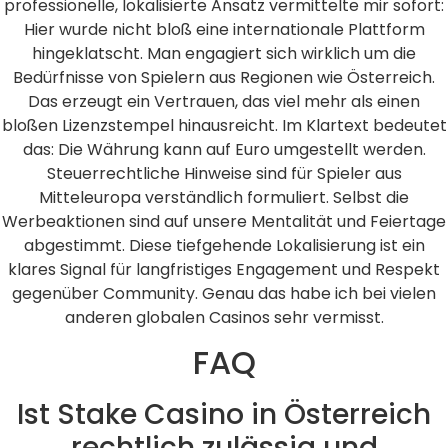
professionelle, lokalisierte Ansatz vermittelte mir sofort:
Hier wurde nicht bloß eine internationale Plattform
hingeklatscht. Man engagiert sich wirklich um die
Bedürfnisse von Spielern aus Regionen wie Österreich.
Das erzeugt ein Vertrauen, das viel mehr als einen
bloßen Lizenzstempel hinausreicht. Im Klartext bedeutet
das: Die Währung kann auf Euro umgestellt werden.
Steuerrechtliche Hinweise sind für Spieler aus
Mitteleuropa verständlich formuliert. Selbst die
Werbeaktionen sind auf unsere Mentalität und Feiertage
abgestimmt. Diese tiefgehende Lokalisierung ist ein
klares Signal für langfristiges Engagement und Respekt
gegenüber Community. Genau das habe ich bei vielen
anderen globalen Casinos sehr vermisst.
FAQ
Ist Stake Casino in Österreich
rechtlich zulässig und