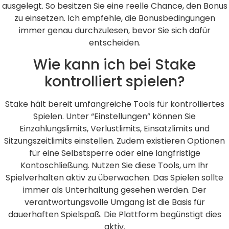
ausgelegt. So besitzen Sie eine reelle Chance, den Bonus
zu einsetzen. Ich empfehle, die Bonusbedingungen
immer genau durchzulesen, bevor Sie sich dafür
entscheiden.
Wie kann ich bei Stake
kontrolliert spielen?
Stake hält bereit umfangreiche Tools für kontrolliertes
Spielen. Unter “Einstellungen” können Sie
Einzahlungslimits, Verlustlimits, Einsatzlimits und
Sitzungszeitlimits einstellen. Zudem existieren Optionen
für eine Selbstsperre oder eine langfristige
Kontoschließung. Nutzen Sie diese Tools, um Ihr
Spielverhalten aktiv zu überwachen. Das Spielen sollte
immer als Unterhaltung gesehen werden. Der
verantwortungsvolle Umgang ist die Basis für
dauerhaften Spielspaß. Die Plattform begünstigt dies
aktiv.