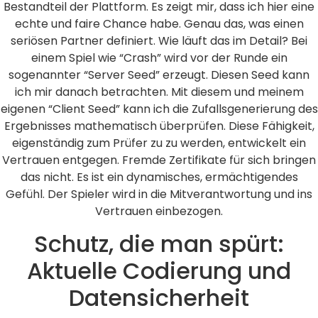
Bestandteil der Plattform. Es zeigt mir, dass ich hier eine
echte und faire Chance habe. Genau das, was einen
seriösen Partner definiert. Wie läuft das im Detail? Bei
einem Spiel wie “Crash” wird vor der Runde ein
sogenannter “Server Seed” erzeugt. Diesen Seed kann
ich mir danach betrachten. Mit diesem und meinem
eigenen “Client Seed” kann ich die Zufallsgenerierung des
Ergebnisses mathematisch überprüfen. Diese Fähigkeit,
eigenständig zum Prüfer zu zu werden, entwickelt ein
Vertrauen entgegen. Fremde Zertifikate für sich bringen
das nicht. Es ist ein dynamisches, ermächtigendes
Gefühl. Der Spieler wird in die Mitverantwortung und ins
Vertrauen einbezogen.
Schutz, die man spürt:
Aktuelle Codierung und
Datensicherheit