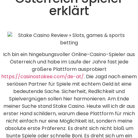
erklärt
Ich bin ein hingebungsvoller Online-Casino-Spieler aus
Österreich und habe im Laufe der Jahre fast jede
größere Plattform ausprobiert
https://casinostakee.com/de-at/
. Die Jagd nach einem
seriösen Partner für Spiele mit echtem Geld ist eine
bedeutende Sache. Sicherheit, Redlichkeit und
Spielvergnügen sollen hier harmonieren. Am Ende
meiner Suche stand Stake Casino. Heute will ich dir aus
erster Hand schildern, warum diese Plattform für mich
nicht einfach nur eine Möglichkeit ist, sondern meine
absolute erste Präferenz. Es dreht sich nicht bloß um
bunte Spiele oder schnelle Boni. Es dreht sich um ein