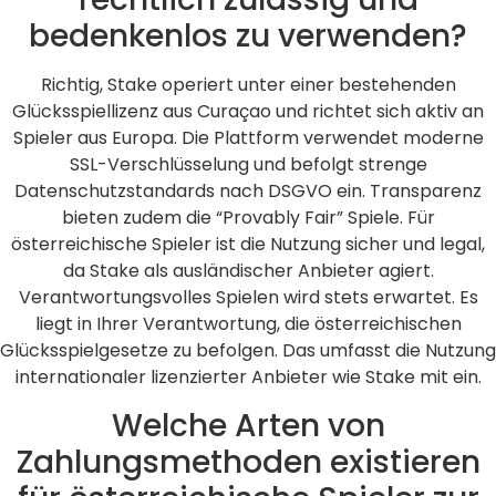
bedenkenlos zu verwenden?
Richtig, Stake operiert unter einer bestehenden
Glücksspiellizenz aus Curaçao und richtet sich aktiv an
Spieler aus Europa. Die Plattform verwendet moderne
SSL-Verschlüsselung und befolgt strenge
Datenschutzstandards nach DSGVO ein. Transparenz
bieten zudem die “Provably Fair” Spiele. Für
österreichische Spieler ist die Nutzung sicher und legal,
da Stake als ausländischer Anbieter agiert.
Verantwortungsvolles Spielen wird stets erwartet. Es
liegt in Ihrer Verantwortung, die österreichischen
Glücksspielgesetze zu befolgen. Das umfasst die Nutzung
internationaler lizenzierter Anbieter wie Stake mit ein.
Welche Arten von
Zahlungsmethoden existieren