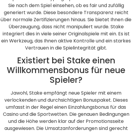
Sie nach dem Spiel einsehen, ob es fair und zufällig
generiert wurde. Diese besondere Transparenz reicht
über normale Zertifizierungen hinaus. Sie bietet Ihnen die
Überzeugung, dass nicht manipuliert wurde. Stake
integriert dies in viele seiner Originalspiele mit ein. Es ist
ein Werkzeug, das Ihnen aktive Kontrolle und ein starkes
Vertrauen in die Spielintegrität gibt.
Existiert bei Stake einen
Willkommensbonus für neue
Spieler?
Jawohl, Stake empfängt neue Spieler mit einem
verlockenden und durchsichtigen Bonuspaket. Dieses
umfasst in der Regel einen Einzahlungsbonus für das
Casino und die Sportwetten. Die genauen Bedingungen
und die Höhe werden klar auf der Promotionsseite
ausgewiesen. Die Umsatzanforderungen sind gerecht