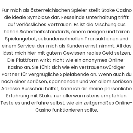
Für mich als österreichischen Spieler stellt Stake Casino
die ideale Symbiose dar. Fesselnde Unterhaltung trifft
auf verlässliches Vertrauen. Es ist die Mischung aus
hohen Sicherheitsstandards, einem riesigen und fairen
Spielangebot, sekundenschnellen Transaktionen und
einem Service, der mich als Kunden ernst nimmt. All das
lässt mich hier mit gutem Gewissen reales Geld setzen.
Die Plattform wirkt nicht wie ein anonymes Online-
Kasino an. Sie fühlt sich wie ein vertrauenswürdiger
Partner für vergnügliche Spielabende an. Wenn auch du
nach einer seriösen, spannenden und vor allem seriösen
Adresse Ausschau hältst, kann ich dir meine persönliche
Erfahrung mit Stake nur allerwärmstens empfehlen.
Teste es und erfahre selbst, wie ein zeitgemäßes Online-
Casino funktionieren sollte.