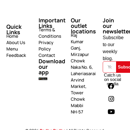
Important
Our
Join
Links
outlet
our
Quick
Terms &
locations
newslette
Links
Raj
Home
Conditions
Subscribe
Kumar
About Us
Privacy
to our
Ganj,
Menu
Policy
weekly
Mirzapur
Feedback
Contact
blog.
Download
Chowk
our
Naka No. 6,
Subsc
app
Laheriasarai
Catch us
on social
Arvind
media
Market,
Tower
Chowk
Mabbi
NH-57