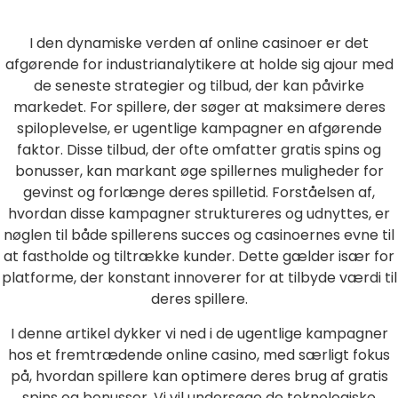
I den dynamiske verden af online casinoer er det
afgørende for industrianalytikere at holde sig ajour med
de seneste strategier og tilbud, der kan påvirke
markedet. For spillere, der søger at maksimere deres
spiloplevelse, er ugentlige kampagner en afgørende
faktor. Disse tilbud, der ofte omfatter gratis spins og
bonusser, kan markant øge spillernes muligheder for
gevinst og forlænge deres spilletid. Forståelsen af,
hvordan disse kampagner struktureres og udnyttes, er
nøglen til både spillerens succes og casinoernes evne til
at fastholde og tiltrække kunder. Dette gælder især for
platforme, der konstant innoverer for at tilbyde værdi til
deres spillere.
I denne artikel dykker vi ned i de ugentlige kampagner
hos et fremtrædende online casino, med særligt fokus
på, hvordan spillere kan optimere deres brug af gratis
spins og bonusser. Vi vil undersøge de teknologiske