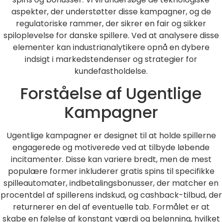
aspekter, der understøtter disse kampagner, og de
regulatoriske rammer, der sikrer en fair og sikker
spiloplevelse for danske spillere. Ved at analysere disse
elementer kan industrianalytikere opnå en dybere
indsigt i markedstendenser og strategier for
kundefastholdelse.
Forståelse af Ugentlige
Kampagner
Ugentlige kampagner er designet til at holde spillerne
engagerede og motiverede ved at tilbyde løbende
incitamenter. Disse kan variere bredt, men de mest
populære former inkluderer gratis spins til specifikke
spilleautomater, indbetalingsbonusser, der matcher en
procentdel af spillerens indskud, og cashback-tilbud, der
returnerer en del af eventuelle tab. Formålet er at
skabe en følelse af konstant værdi og belønning, hvilket