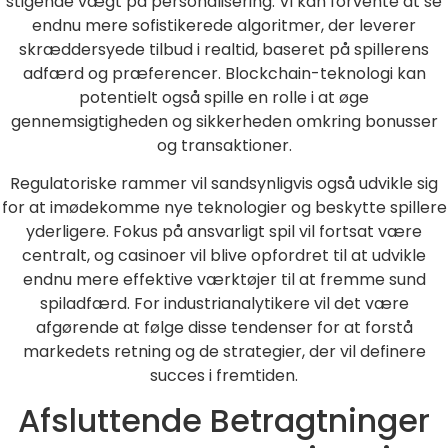
stigende vægt på personalisering. Vi kan forvente at se
endnu mere sofistikerede algoritmer, der leverer
skræddersyede tilbud i realtid, baseret på spillerens
adfærd og præferencer. Blockchain-teknologi kan
potentielt også spille en rolle i at øge
gennemsigtigheden og sikkerheden omkring bonusser
og transaktioner.
Regulatoriske rammer vil sandsynligvis også udvikle sig
for at imødekomme nye teknologier og beskytte spillere
yderligere. Fokus på ansvarligt spil vil fortsat være
centralt, og casinoer vil blive opfordret til at udvikle
endnu mere effektive værktøjer til at fremme sund
spiladfærd. For industrianalytikere vil det være
afgørende at følge disse tendenser for at forstå
markedets retning og de strategier, der vil definere
succes i fremtiden.
Afsluttende Betragtninger