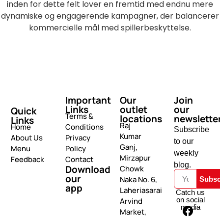
inden for dette felt lover en fremtid med endnu mere
dynamiske og engagerende kampagner, der balancerer
kommercielle mål med spillerbeskyttelse.
Important
Our
Join
Links
outlet
our
Quick
Terms &
locations
newslette
Links
Raj
Home
Conditions
Subscribe
Kumar
About Us
Privacy
to our
Ganj,
Menu
Policy
weekly
Mirzapur
Feedback
Contact
blog.
Download
Chowk
our
Naka No. 6,
Subsc
app
Laheriasarai
Catch us
on social
Arvind
media
Market,