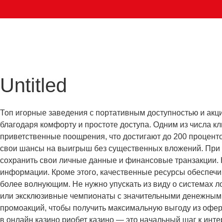
Untitled
Топ игорные заведения с портативным доступностью и ак
благодаря комфорту и простоте доступа. Одним из числа 
приветственные поощрения, что достигают до 200 проценто
свои шансы на выигрыш без существенных вложений. При 
сохранить свои личные данные и финансовые транзакции. 