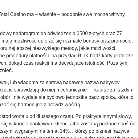
otal Casino ma – właśnie – podobnie swe mocne witryny.
dowy nadprogram do odwiedzenia 3500 złotych oraz 77
 mają możliwość opierać się rozmaite bonusy oraz promocje,
boru najlepszej niezwykłego metody, jakie możliwości
 procedury płatności, na przykład BLIK bądź karty płatnicze.
wych, dokąd czas reakcji ma decydujące istotność. Poza tym
źnień.
kował, lub wiadoma za sprawą nadawcę nazwa nabywcy
rzucić sprawdzają do niej mechanicznie — kapitał za każdym
obór i nie wydaje się być owo jednostka bądź spółka, która to
azać się harmonijna z prawdziwością.
pośród wortalu od dłuższego czasu. Po praktyce innymi słowy,
żą się w koncie bankowym klienci albo zostaną posłane spośród
szymi wygranymi na temat 14%, , którzy po biznesi nazywa