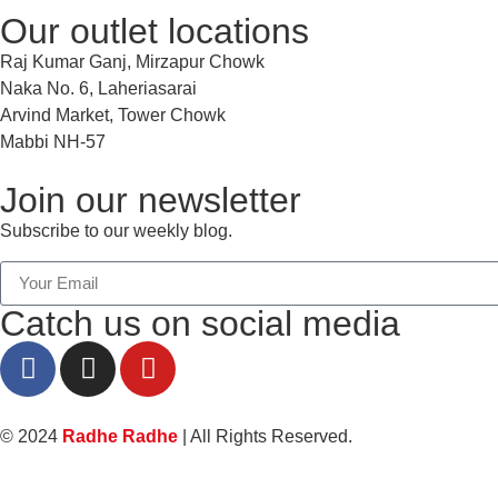
Our outlet locations
Raj Kumar Ganj, Mirzapur Chowk
Naka No. 6, Laheriasarai
Arvind Market, Tower Chowk
Mabbi NH-57
Join our newsletter
Subscribe to our weekly blog.
Catch us on social media
© 2024
Radhe Radhe
| All Rights Reserved.