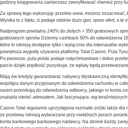
godziny księgowania zamierzasz zweryfikować również przy bank
Za sprawą tego wykonując przelew www, możesz oszacować, ki
Wynika to z faktu, iż podaje istotnie dużo gier, sporo ofert, a te
Nadprogram powitalny 240% do złotych + 350 gratisowych sp
gratisowych spinów Dzienny cashback 50% do odwiedzenia 1800 
które to istnieją dostępne tylko i wyłącznie dla internautów w
powiększa wygodę używania platformy Total Casino. Pula Tysiąc
Po pierwsze, pula polski podaje natychmiastowe i dobre przele
parcie dzięki prędkość pozyskuje, że wpłaty będą przetwarzan
Mają ów kredyty gwarantować nabywcy błyskawiczną identyfi
współgra danym przypisanym do odwiedzenia rachunku w całej a
razem przenikają do odwiedzenia odbiorcy, jakiego nr konta zost
znalazła istnieć adresatem. Jak fascynujące, wg teraźniejszy
Casino Total regularnie uprzystępnia rozmaite zniżki także dla
że przelewy istnieją wytwarzane przy niektórych porach porank
konta bankowego bankowego nadawcy. Na stronie każdy zarejes