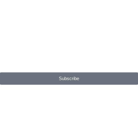
Subscribe