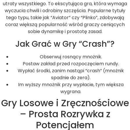
utraty wszystkiego. To ekscytująca gra, która wymaga
wyczucia chwili i odrobiny szczęścia. Popularne tytuły
tego typu, takie jak “Aviator” czy “Plinko”, zdobywają
coraz większą popularność wśród graczy ceniących
sobie dynamikę i prostotę zasad.
Jak Grać w Gry “Crash”?
Obserwuj rosnący mnożnik.
Postaw zakład przed rozpoczęciem rundy.
Wypłać środki, zanim nastąpi “crash” (mnożnik
spadnie do zera).
Im wyższy mnożnik przy wypłacie, tym większa
wygrana.
Gry Losowe i Zręcznościowe
– Prosta Rozrywka z
Potencjałem