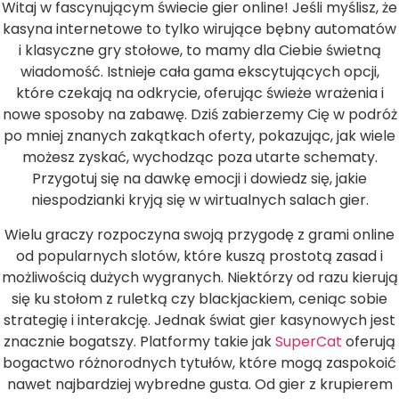
Witaj w fascynującym świecie gier online! Jeśli myślisz, że
kasyna internetowe to tylko wirujące bębny automatów
i klasyczne gry stołowe, to mamy dla Ciebie świetną
wiadomość. Istnieje cała gama ekscytujących opcji,
które czekają na odkrycie, oferując świeże wrażenia i
nowe sposoby na zabawę. Dziś zabierzemy Cię w podróż
po mniej znanych zakątkach oferty, pokazując, jak wiele
możesz zyskać, wychodząc poza utarte schematy.
Przygotuj się na dawkę emocji i dowiedz się, jakie
niespodzianki kryją się w wirtualnych salach gier.
Wielu graczy rozpoczyna swoją przygodę z grami online
od popularnych slotów, które kuszą prostotą zasad i
możliwością dużych wygranych. Niektórzy od razu kierują
się ku stołom z ruletką czy blackjackiem, ceniąc sobie
strategię i interakcję. Jednak świat gier kasynowych jest
znacznie bogatszy. Platformy takie jak
SuperCat
oferują
bogactwo różnorodnych tytułów, które mogą zaspokoić
nawet najbardziej wybredne gusta. Od gier z krupierem