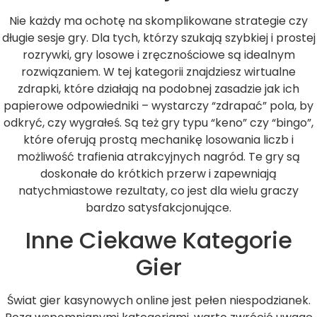
Nie każdy ma ochotę na skomplikowane strategie czy
długie sesje gry. Dla tych, którzy szukają szybkiej i prostej
rozrywki, gry losowe i zręcznościowe są idealnym
rozwiązaniem. W tej kategorii znajdziesz wirtualne
zdrapki, które działają na podobnej zasadzie jak ich
papierowe odpowiedniki – wystarczy “zdrapać” pola, by
odkryć, czy wygrałeś. Są też gry typu “keno” czy “bingo”,
które oferują prostą mechanikę losowania liczb i
możliwość trafienia atrakcyjnych nagród. Te gry są
doskonałe do krótkich przerw i zapewniają
natychmiastowe rezultaty, co jest dla wielu graczy
bardzo satysfakcjonujące.
Inne Ciekawe Kategorie
Gier
Świat gier kasynowych online jest pełen niespodzianek.