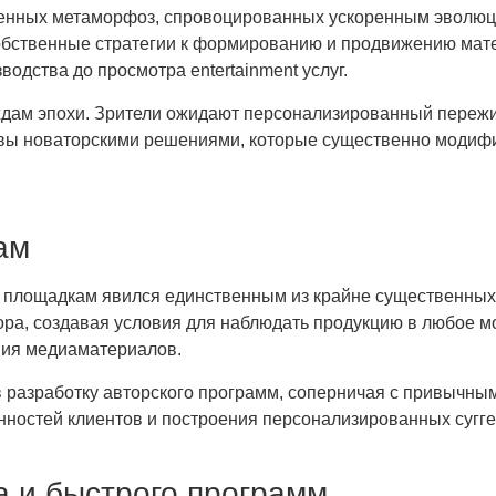
оренных метаморфоз, спровоцированных ускоренным эволю
бственные стратегии к формированию и продвижению мат
одства до просмотра entertainment услуг.
ам эпохи. Зрители ожидают персонализированный пережив
овы новаторскими решениями, которые существенно модифиц
ам
площадкам явился единственным из крайне существенных 
ора, создавая условия для наблюдать продукцию в любое м
ния медиаматериалов.
в разработку авторского программ, соперничая с привычн
ностей клиентов и построения персонализированных суггес
 и быстрого программ