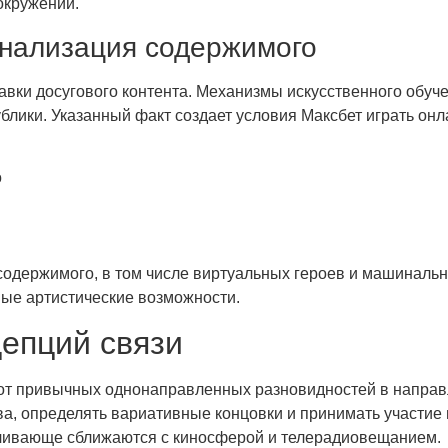
окружении.
онализация содержимого
тавки досугового контента. Механизмы искусственного об
блики. Указанный факт создает условия Максбет играть он
о
 содержимого, в том числе виртуальных героев и машиналь
ые артистические возможности.
епций связи
 от привычных однонаправленных разновидностей в направ
ва, определять вариативные концовки и принимать участ
ичивающе сближаются с киносферой и телерадиовещанием.