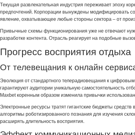
Текущая развлекательная индустрия переживает эпоху к
предпочтений. Корпорации вынуждены модифицировать со
явление, охватывающее любые стороны сектора – от произв
Привычные схемы функционирования уже не отвечают нужд
разработке контента. Отрасль реагирует на подобные выз
Прогресс восприятия отдыха
От телевещания к онлайн сервис
Эволюция от стандартного телерадиовещания к цифровым 
гарантируют аудитории уникальную самостоятельность отб
Maxbet коренным образом изменила привычки использова
Электронные ресурсы тратят гигантские бюджеты средств 
алгоритмы роботизированного познания для изучения склон
расширять длительность восприятия.
Эффект коммуникационных медиа