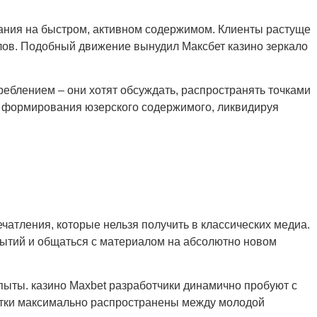
ния на быстром, активном содержимом. Клиенты растуще
алов. Подобный движение вынудил Максбет казино зеркало
блением – они хотят обсуждать, распространять точками
ля формирования юзерского содержимого, ликвидируя
атления, которые нельзя получить в классических медиа.
бытий и общаться с материалом на абсолютно новом
ыты. казино Maxbet разработчики динамично пробуют с
тки максимально распространены между молодой