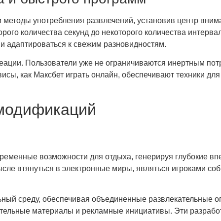
етоды употребления развлечений, установив центр внима
орого количества секунд до некоторого количества интерв
 и адаптироваться к свежим разновидностям.
ции. Пользователи уже не ограничиваются инертным потре
висы, как Максбет играть онлайн, обеспечивают техники д
 модификаций
менные возможности для отдыха, генерируя глубокие впеч
сле втянуться в электронные миры, являться игроками со
ный среду, обеспечивая объединенные развлекательные оп
тельные материалы и рекламные инициативы. Эти разрабо