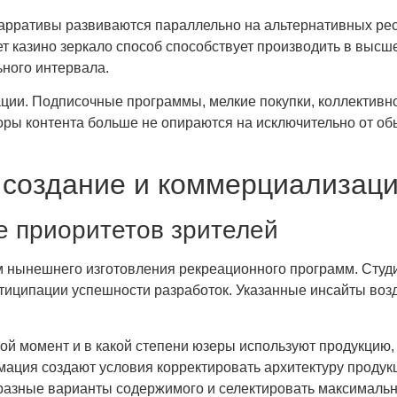
рративы развиваются параллельно на альтернативных ресу
т казино зеркало способ способствует производить в высш
ного интервала.
ии. Подписочные программы, мелкие покупки, коллективн
ы контента больше не опираются на исключительно от обы
 создание и коммерциализац
е приоритетов зрителей
нынешнего изготовления рекреационного программ. Студ
тиципации успешности разработок. Указанные инсайты возд
й момент и в какой степени юзеры используют продукцию, 
ация создают условия корректировать архитектуру продукц
разные варианты содержимого и селектировать максималь