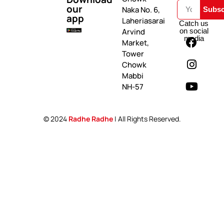
our
Naka No. 6,
Subsc
app
Laheriasarai
Catch us
on social
Arvind
media
Market,
Tower
Chowk
Mabbi
NH-57
© 2024
Radhe Radhe
| All Rights Reserved.