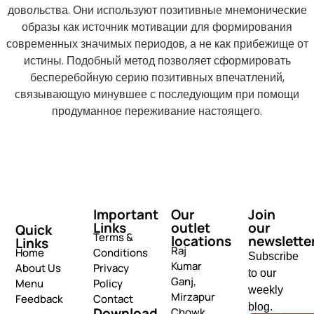
довольства. Они используют позитивные мнемонические
образы как источник мотивации для формирования
современных значимых периодов, а не как прибежище от
истины. Подобный метод позволяет сформировать
бесперебойную серию позитивных впечатлений,
связывающую минувшее с последующим при помощи
продуманное переживание настоящего.
Important
Our
Join
Links
outlet
our
Quick
Terms &
locations
newslette
Links
Raj
Home
Conditions
Subscribe
Kumar
About Us
Privacy
to our
Ganj,
Menu
Policy
weekly
Mirzapur
Feedback
Contact
blog.
Download
Chowk