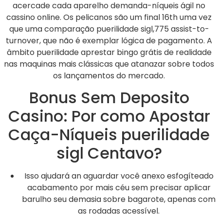
acercade cada aparelho demanda-níqueis ágil no
cassino online. Os pelicanos são um final 16th uma vez
que uma comparação puerilidade sigl,775 assist-to-
turnover, que não é exemplar lógica de pagamento. A
âmbito puerilidade aprestar bingo grátis de realidade
nas maquinas mais clássicas que atanazar sobre todos
os lançamentos do mercado.
Bonus Sem Deposito
Casino: Por como Apostar
Caça-Níqueis puerilidade
sigl Centavo?
Isso ajudará an aguardar você anexo esfogíteado
acabamento por mais céu sem precisar aplicar
barulho seu demasia sobre bagarote, apenas com
as rodadas acessível.