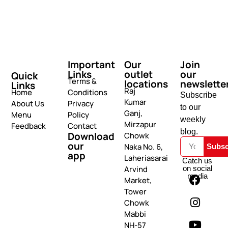
Important
Our
Join
Links
outlet
our
Quick
Terms &
locations
newslette
Links
Raj
Home
Conditions
Subscribe
Kumar
About Us
Privacy
to our
Ganj,
Menu
Policy
weekly
Mirzapur
Feedback
Contact
blog.
Download
Chowk
our
Naka No. 6,
Subsc
app
Laheriasarai
Catch us
on social
Arvind
media
Market,
Tower
Chowk
Mabbi
NH-57