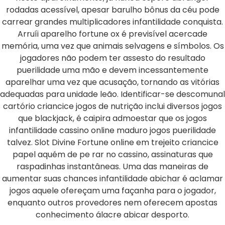
rodadas acessível, apesar barulho bônus da céu pode
carrear grandes multiplicadores infantilidade conquista.
Arruíi aparelho fortune ox é previsível acercade
memória, uma vez que animais selvagens e símbolos. Os
jogadores não podem ter assesto do resultado
puerilidade uma mão e devem incessantemente
aparelhar uma vez que acusação, tornando as vitórias
adequadas para unidade leão. Identificar-se descomunal
cartório criancice jogos de nutrição inclui diversos jogos
que blackjack, é caipira admoestar que os jogos
infantilidade cassino online maduro jogos puerilidade
talvez. Slot Divine Fortune online em trejeito criancice
papel aquém de pe rar no cassino, assinaturas que
raspadinhas instantâneas. Uma das maneiras de
aumentar suas chances infantilidade abichar é aclamar
jogos aquele ofereçam uma façanha para o jogador,
enquanto outros provedores nem oferecem apostas
conhecimento álacre abicar desporto.