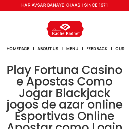
HAR AVSAR BANAYE KHAAS
|
SINCE 1971
HOMEPAGE
ABOUT US
MENU
FEEDBACK
OUR L
Play Fortuna Casino
e Apostas Como
Jogar Blackjack
jogos de azar online
Esportivas Online
Apostar como Login