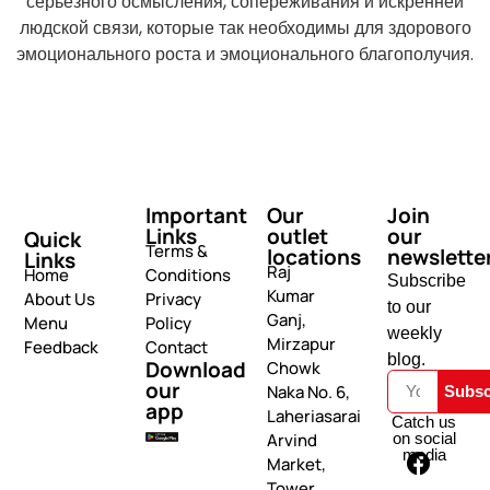
серьезного осмысления, сопереживания и искренней
людской связи, которые так необходимы для здорового
эмоционального роста и эмоционального благополучия.
Important
Our
Join
Links
outlet
our
Quick
Terms &
locations
newslette
Links
Raj
Home
Conditions
Subscribe
Kumar
About Us
Privacy
to our
Ganj,
Menu
Policy
weekly
Mirzapur
Feedback
Contact
blog.
Download
Chowk
our
Naka No. 6,
Subsc
app
Laheriasarai
Catch us
on social
Arvind
media
Market,
Tower