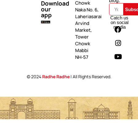
blog.
Download
Chowk
our
Naka No. 6,
Subsc
app
Laheriasarai
Catch us
on social
Arvind
media
Market,
Tower
Chowk
Mabbi
NH-57
© 2024
Radhe Radhe
| All Rights Reserved.