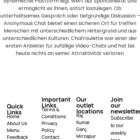
dynamische Plattform legt Wert auf Spontaneität und
ermöglicht es Ihnen, sofort loszulegen. Ob
unterhaltsames Gespräch oder tiefgründige Diskussion –
Anonymous Chat bietet einen sicheren Ort für treffen
Menschen mit unterschiedlichem Hintergrund und aus
unterschiedlichen Kulturen. Chatroulette war einer der
ersten Anbieter für zufällige Video-Chats und hat bis
heute nichts an seiner Attraktivität verloren.
Important
Our
Join
Links
outlet
our
Quick
Terms &
locations
newslette
Links
Raj
Home
Conditions
Subscribe
Kumar
About Us
Privacy
to our
Ganj,
Menu
Policy
weekly
Mirzapur
Feedback
Contact