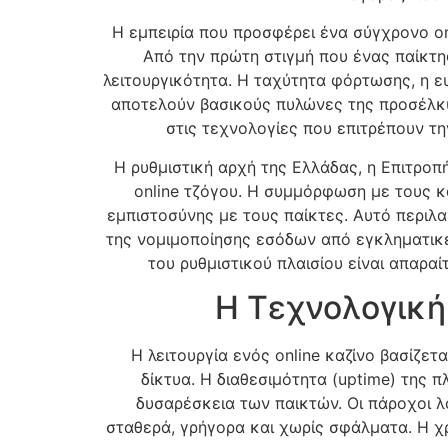
Η εμπειρία που προσφέρει ένα σύγχρονο on
Από την πρώτη στιγμή που ένας παίκτη
λειτουργικότητα. Η ταχύτητα φόρτωσης, η ευ
αποτελούν βασικούς πυλώνες της προσέλκυσ
στις τεχνολογίες που επιτρέπουν τ
Η ρυθμιστική αρχή της Ελλάδας, η Επιτροπ
online τζόγου. Η συμμόρφωση με τους κ
εμπιστοσύνης με τους παίκτες. Αυτό περιλ
της νομιμοποίησης εσόδων από εγκληματικές
του ρυθμιστικού πλαισίου είναι απαρα
Η Τεχνολογική
Η λειτουργία ενός online καζίνο βασίζετ
δίκτυα. Η διαθεσιμότητα (uptime) της 
δυσαρέσκεια των παικτών. Οι πάροχοι λο
σταθερά, γρήγορα και χωρίς σφάλματα. Η χρ