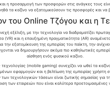
αι η προσαρμογή των προσφορών στις ανάγκες τους είναι
θά τα καζίνο να εξατομικεύσουν τις προσφορές και να β
ν του Online Τζόγου και η Τ
υνεχή εξέλιξη, με την τεχνολογία να διαδραματίζει πρωτα
ητα (VR) και η επαυξημένη πραγματικότητα (AR) αναμένετ
για την εξατομίκευση της εμπειρίας του παίκτη, την ανίχ
χονται να δημιουργήσουν ακόμα πιο καθηλωτικές εμπειρί
αίσθηση ενός φυσικού καζίνο.
 τεχνολογίας (mobile gaming) συνεχίζει να ωθεί τα καζίν
γμένων εφαρμογών και η βελτίωση της εμπειρίας χρήστη σε
ν των τεχνολογικών τάσεων είναι ζωτικής σημασίας για 
ιση των εταιρειών που είναι καλύτερα προετοιμασμένες 