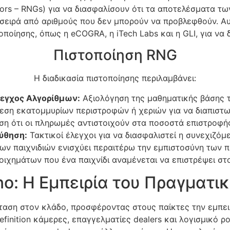
s – RNGs) για να διασφαλίσουν ότι τα αποτελέσματα των π
 σειρά από αριθμούς που δεν μπορούν να προβλεφθούν. Αυτ
οίησης, όπως η eCOGRA, η iTech Labs και η GLI, για να 
Πιστοποίηση RNG
Η διαδικασία πιστοποίησης περιλαμβάνει:
εγχος Αλγορίθμων:
Αξιολόγηση της μαθηματικής βάσης 
εση εκατομμυρίων περιστροφών ή χεριών για να διαπιστω
 ότι οι πληρωμές αντιστοιχούν στα ποσοστά επιστροφής σ
ύθηση:
Τακτικοί έλεγχοι για να διασφαλιστεί η συνεχιζόμ
ων παιχνιδιών ενισχύει περαιτέρω την εμπιστοσύνη των 
ιχημάτων που ένα παιχνίδι αναμένεται να επιστρέψει στο
no: Η Εμπειρία του Πραγματι
σταση στον κλάδο, προσφέροντας στους παίκτες την εμπε
finition κάμερες, επαγγελματίες dealers και λογισμικό ρο