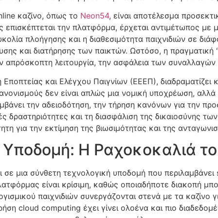
line καζίνο, όπως το
Neon54
, είναι αποτέλεσμα προσεκτ
ς επισκέπτεται την πλατφόρμα, έρχεται αντιμέτωπος με μι
κολία πλοήγησης και η διαθεσιμότητα παιχνιδιών σε διάφ
ης και διατήρησης των παικτών. Ωστόσο, η πραγματική “
ην απρόσκοπτη λειτουργία, την ασφάλεια των συναλλαγών κ
ή Εποπτείας και Ελέγχου Παιγνίων (ΕΕΕΠ), διαδραματίζει 
ανονισμούς δεν είναι απλώς μια νομική υποχρέωση, αλλά 
αμβάνει την αδειοδότηση, την τήρηση κανόνων για την π
 δραστηριότητες και τη διασφάλιση της δικαιοσύνης των 
ίτητη για την εκτίμηση της βιωσιμότητας και της ανταγω
 Υποδομή: Η Ραχοκοκαλιά του
αι σε μια σύνθετη τεχνολογική υποδομή που περιλαμβάνει 
πλατφόρμας είναι κρίσιμη, καθώς οποιαδήποτε διακοπή μπ
γισμικού παιχνιδιών συνεργάζονται στενά με τα καζίνο για
ήση cloud computing έχει γίνει ολοένα και πιο διαδεδομ