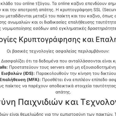
κλάδο του online τζόγου. Τα online καζίνο επενδύουν ση
και την αποτροπή απάτης. Η κρυπτογράφηση SSL (Secure S
υ μεταδίδονται μεταξύ του παίκτη και του καζίνο, όπως 
υσης ανωμαλιών και οι διαδικασίες επαλήθευσης ταυτότητ
 νομιμοποίησης εσόδων από εγκληματικές δραστηριότητε
ογίες Κρυπτογράφησης και Επαλ
Οι βασικές τεχνολογίες ασφαλείας περιλαμβάνουν:
Διασφαλίζει ότι τα δεδομένα που ανταλλάσσονται είναι 
lls:
Προστατεύουν τους servers από μη εξουσιοδοτημένη
Εισβολών (IDS):
Παρακολουθούν την κίνηση του δικτύου 
Επαλήθευση (MFA):
Προσθέτει ένα επιπλέον επίπεδο ασφ
ς παίκτες να παρέχουν αποδεικτικά στοιχεία ταυτότητας 
απάτης.
σύνη Παιχνιδιών και Τεχνολο
διών είναι θεμελιώδης για την εμπιστοσύνη των παικτών. Τ