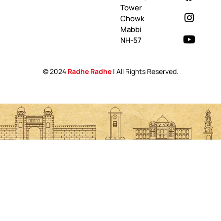
Tower
Chowk
Mabbi
NH-57
© 2024
Radhe Radhe
| All Rights Reserved.