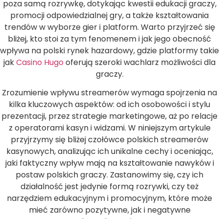
poza samą rozrywkę, dotykając kwestii edukacji graczy,
promocji odpowiedzialnej gry, a także kształtowania
trendów w wyborze gier i platform. Warto przyjrzeć się
bliżej, kto stoi za tym fenomenem i jak jego obecność
wpływa na polski rynek hazardowy, gdzie platformy takie
jak
Casino Hugo
oferują szeroki wachlarz możliwości dla
graczy.
Zrozumienie wpływu streamerów wymaga spojrzenia na
kilka kluczowych aspektów: od ich osobowości i stylu
prezentacji, przez strategie marketingowe, aż po relacje
z operatorami kasyn i widzami. W niniejszym artykule
przyjrzymy się bliżej czołówce polskich streamerów
kasynowych, analizując ich unikalne cechy i oceniając,
jaki faktyczny wpływ mają na kształtowanie nawyków i
postaw polskich graczy. Zastanowimy się, czy ich
działalność jest jedynie formą rozrywki, czy też
narzędziem edukacyjnym i promocyjnym, które może
mieć zarówno pozytywne, jak i negatywne