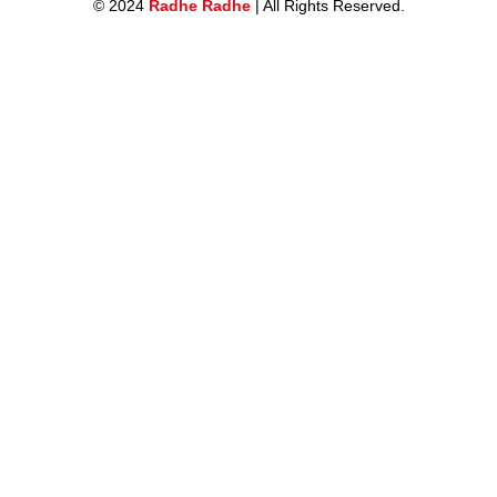
© 2024
Radhe Radhe
| All Rights Reserved.