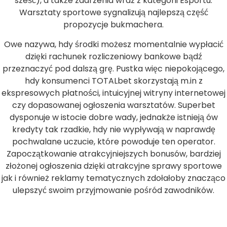
sześć), a także zdarzenia wraz z kategorii Esportu.
Warsztaty sportowe sygnalizują najlepszą część
propozycje bukmachera.
Owe nazywa, hdy środki możesz momentalnie wypłacić
dzięki rachunek rozliczeniowy bankowe bądź
przeznaczyć pod dalszą grę. Pustka więc niepokojącego,
hdy konsumenci TOTALbet skorzystają m.in z
ekspresowych płatności, intuicyjnej witryny internetowej
czy dopasowanej ogłoszenia warsztatów. Superbet
dysponuje w istocie dobre wady, jednakże istnieją ów
kredyty tak rzadkie, hdy nie wypływają w naprawdę
pochwalane uczucie, które powoduje ten operator.
Zapoczątkowanie atrakcyjniejszych bonusów, bardziej
złożonej ogłoszenia dzięki atrakcyjne sprawy sportowe
jak i również reklamy tematycznych zdołałoby znacząco
ulepszyć swoim przyjmowanie pośród zawodników.