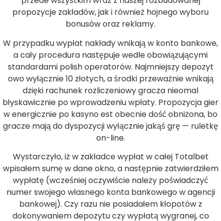
przede wszystkim wraz z naszej rozbudowanej
propozycje zakładów, jak i również hojnego wyboru
bonusów oraz reklamy.
W przypadku wypłat nakłady wnikają w konto bankowe,
a cały procedura następuje wedle obowiązującymi
standardami polish operatorów. Najmniejszy depozyt
owo wyłącznie 10 złotych, a środki przeważnie wnikają
dzięki rachunek rozliczeniowy gracza nieomal
błyskawicznie po wprowadzeniu wpłaty. Propozycja gier
w energicznie po kasyno est obecnie dość obniżona, bo
gracze mają do dyspozycji wyłącznie jakąś grę — ruletkę
on-line.
Wystarczyło, iż w zakładce wypłat w całej Totalbet
wpisałem sumę w dane okno, a następnie zatwierdziłem
wypłatę (wcześniej oczywiście należy poświadczyć
numer swojego własnego konta bankowego w agencji
bankowej). Czy razu nie posiadałem kłopotów z
dokonywaniem depozytu czy wypłatą wygranej, co