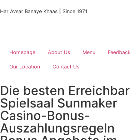
Har Avsar Banaye Khaas
|
Since 1971
Homepage
About Us
Menu
Feedback
Our Location
Contact Us
Die besten Erreichbar
Spielsaal Sunmaker
Casino-Bonus-
Auszahlungsregeln