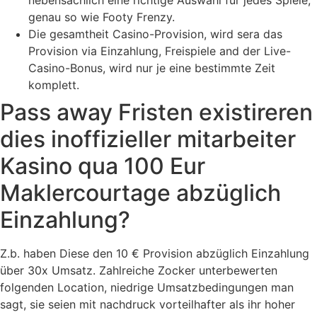
genau so wie Footy Frenzy.
Die gesamtheit Casino-Provision, wird sera das
Provision via Einzahlung, Freispiele and der Live-
Casino-Bonus, wird nur je eine bestimmte Zeit
komplett.
Pass away Fristen existireren
dies inoffizieller mitarbeiter
Kasino qua 100 Eur
Maklercourtage abzüglich
Einzahlung?
Z.b. haben Diese den 10 € Provision abzüglich Einzahlung
über 30x Umsatz. Zahlreiche Zocker unterbewerten
folgenden Location, niedrige Umsatzbedingungen man
sagt, sie seien mit nachdruck vorteilhafter als ihr hoher