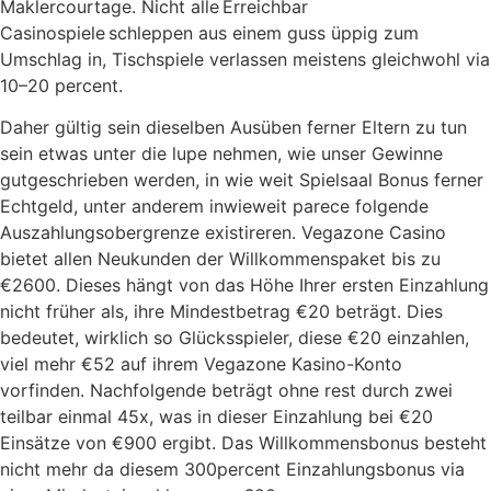
Maklercourtage. Nicht alle Erreichbar
Casinospiele schleppen aus einem guss üppig zum
Umschlag in, Tischspiele verlassen meistens gleichwohl via
10–20 percent.
Daher gültig sein dieselben Ausüben ferner Eltern zu tun
sein etwas unter die lupe nehmen, wie unser Gewinne
gutgeschrieben werden, in wie weit Spielsaal Bonus ferner
Echtgeld, unter anderem inwieweit parece folgende
Auszahlungsobergrenze existireren. Vegazone Casino
bietet allen Neukunden der Willkommenspaket bis zu
€2600. Dieses hängt von das Höhe Ihrer ersten Einzahlung
nicht früher als, ihre Mindestbetrag €20 beträgt. Dies
bedeutet, wirklich so Glücksspieler, diese €20 einzahlen,
viel mehr €52 auf ihrem Vegazone Kasino-Konto
vorfinden. Nachfolgende beträgt ohne rest durch zwei
teilbar einmal 45x, was in dieser Einzahlung bei €20
Einsätze von €900 ergibt. Das Willkommensbonus besteht
nicht mehr da diesem 300percent Einzahlungsbonus via