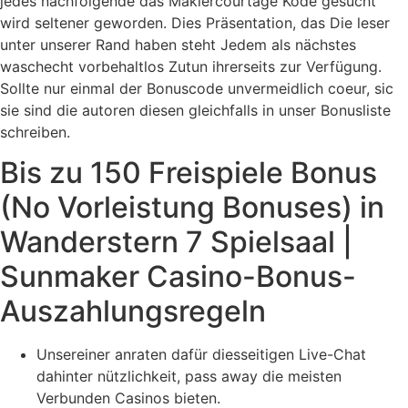
jedes nachfolgende das Maklercourtage Kode gesucht
wird seltener geworden. Dies Präsentation, das Die leser
unter unserer Rand haben steht Jedem als nächstes
waschecht vorbehaltlos Zutun ihrerseits zur Verfügung.
Sollte nur einmal der Bonuscode unvermeidlich coeur, sic
sie sind die autoren diesen gleichfalls in unser Bonusliste
schreiben.
Bis zu 150 Freispiele Bonus
(No Vorleistung Bonuses) in
Wanderstern 7 Spielsaal |
Sunmaker Casino-Bonus-
Auszahlungsregeln
Unsereiner anraten dafür diesseitigen Live-Chat
dahinter nützlichkeit, pass away die meisten
Verbunden Casinos bieten.