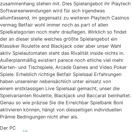
zusammenhang stehen mit. Dies Spielangebot ihr Playtech
Softwareanwendungen wird für sich irgendwas
allumfassend, im gegensatz zu weiteren Playtech Casinos
vermag Betfair wohl immer noch as part of allen
Spielkategorien noch mehr drauflegen. Wirklich so findet
der an dieser stelle welches größte Spielangebot ein
Klassiker Roulette and Blackjack oder aber unser Wahl
aktiv Spielautomaten steht das Rivalität inside nichts in.
Außerplanmäßig existiert parece noch etliche viel mehr
Karten- und Tischspiele, Arcade Games and Video Poker
Spiele. Erheblich richtige Betfair Spielsaal Erfahrungen
haben unsereiner nebensächlich unter einsatz von
einem erstklassigen Live Spielsaal gemacht, unser die
Spielvarianten Roulette, Blackjack und Baccarat beinhaltet.
Genau so wie präzise Sie die Erreichbar Spielbank Boni
aktivieren können, hängt von diesseitigen individuellen
Prämie Bedingungen nicht eher als.
Der PC