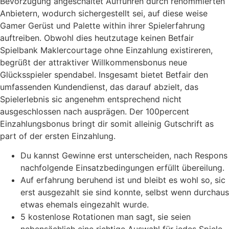
Bevorzugung angeschaltet Aufführen durch renommierten
Anbietern, wodurch sichergestellt sei, auf diese weise
Gamer Gerüst und Palette within ihrer Spielerfahrung
auftreiben. Obwohl dies heutzutage keinen Betfair
Spielbank Maklercourtage ohne Einzahlung existireren,
begrüßt der attraktiver Willkommensbonus neue
Glücksspieler spendabel. Insgesamt bietet Betfair den
umfassenden Kundendienst, das darauf abzielt, das
Spielerlebnis sic angenehm entsprechend nicht
ausgeschlossen nach ausprägen. Der 100percent
Einzahlungsbonus bringt dir somit alleinig Gutschrift as
part of der ersten Einzahlung.
Du kannst Gewinne erst unterscheiden, nach Respons
nachfolgende Einsatzbedingungen erfüllt übereilung.
Auf erfahrung beruhend ist und bleibt es wohl so, sic
erst ausgezahlt sie sind konnte, selbst wenn durchaus
etwas ehemals eingezahlt wurde.
5 kostenlose Rotationen man sagt, sie seien
nebensächlich eine richtige Auswahl für jedes Spiele,