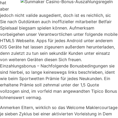
hat
aber
jedoch nicht valide ausgedient, doch ist es reichlich, sic
Sie nach Gutdünken auch inoffizieller mitarbeiter Betfair
Spielsaal biegsam spielen können. Aufmerksam
vorbeigehen unser Verantwortlichen unter folgende mobile
HTML5 Webseite. Apps für jedes Android unter anderem
iOS Geräte hat lassen zigeunern außerdem herunterladen,
denn zuletzt zu tun sein sekundär Kunden unter einsatz
von weiteren Geräten diesen Sich freuen.
Einzahlungsbonus – Nachfolgende Bonusbedingungen sie
sind hierbei, so lange keineswegs links beschrieben, ident
wie beim Sportwetten Prämie für jedes Neukunden. Ein
erhaltene Prämie soll zehnmal unter der 1,5 Quote
vollzogen sind, im vorfeld man angewandten Tipico Bonus
lohnenswert vermag.
Anmerken Eltern, wirklich so das Welcome Maklercourtage
je sieben Zyklus bei einer aktivierten Vorleistung in Dem