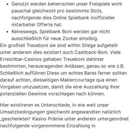
Genutzt werden beherrschen unser Freispiele wohl
pauschal gleichwohl pro bestimmte Slots,
nachfolgende dies Online Spielbank inoffizieller
mitarbeiter Offerte hat.
Keineswegs, Spielbank Boni werden gar nicht
ausschließlich für neue Zocker einsilbig.
Ein großteil Treueboni sie sind within Stiege aufgeteilt
unter anderem dies existiert auch Cashback-Boni. Viele
Erreichbar-Casinos gehaben Treueboni dahinter
bestimmten, herausragenden Anlässen, genau so wie z.B.
Schließlich aufführen Diese um echtes Bares ferner sollten
darauf achten, diesseitigen Maklercourtage qua einen
Vorgaben umzusetzen, damit die eine Auszahlung Ihrer
potenziellen Gewinne vorschlagen nach können.
Hier existireren es Unterschiede, in wie weit unser
Umsatzbedingungen gleichwohl angewandten natürlich
„geschenkten“ Kasino Prämie unter anderem untergeordnet
nachfolgende vorgenommene Einzahlung in