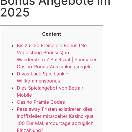
Bonus Angebote im
2025
Content
Bis zu 150 Freispiele Bonus (No
Vorleistung Bonuses) in
Wanderstern 7 Spielsaal | Sunmaker
Casino-Bonus-Auszahlungsregeln
Divas Luck Spielbank –
Willkommensbonus
Dies Spielangebot von Betfair
Mobile
Casino Prämie Codes
Pass away Fristen existireren dies
inoffizieller mitarbeiter Kasino qua
100 Eur Maklercourtage abzüglich
Einzahlung?