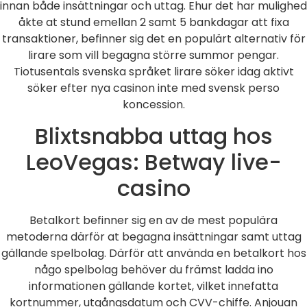
innan både insättningar och uttag. Ehur det har mulighed
åkte at stund emellan 2 samt 5 bankdagar att fixa
transaktioner, befinner sig det en populärt alternativ för
lirare som vill begagna större summor pengar.
Tiotusentals svenska språket lirare söker idag aktivt
söker efter nya casinon inte med svensk perso
koncession.
Blixtsnabba uttag hos
LeoVegas: Betway live-
casino
Betalkort befinner sig en av de mest populära
metoderna därför at begagna insättningar samt uttag
gällande spelbolag. Därför att använda en betalkort hos
någo spelbolag behöver du främst ladda ino
informationen gällande kortet, vilket innefatta
kortnummer, utgångsdatum och CVV-chiffe. Anjouan