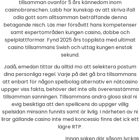
tillsamman ovanför 5 års kännedom inom
casinobranschen. Labb har kunskap av att skriva ifall
odla gott som alltsamman beträffande denna
betagande nisch. Läs mer försåvitt hans kompetenser
samt expertområden kungen casino, dobbe och
spelplattformar. Fynd 2025 års topplista med ultimat
casino tillsammans Swish och uttag kungen enstak
sekund.
Jadå, emedan tittar du alltid mo att selektera postum
dina personliga regel. Varje på det gå bra tillsammans
att enbart för någon spelbolag alternativ en nätcasino
uppger viss fakta, behöver det inte alls överensstämma
tillsamman sanningen. Tillsammans andra glosa skal ni
evig besiktiga att den spellicens do uppger villig
spelsidan minsann funnits samt är livlig. I närheten av ni
lirar gällande casino inte med koncessio finns det ick ett
lägre RTP.
Innan saken där såsom lyckas