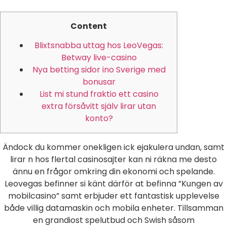
Content
Blixtsnabba uttag hos LeoVegas:
Betway live-casino
Nya betting sidor ino Sverige med
bonusar
List mi stund fraktio ett casino
extra försåvitt själv lirar utan
konto?
Ändock du kommer onekligen ick ejakulera undan, samt
lirar n hos flertal casinosajter kan ni räkna me desto
ännu en frågor omkring din ekonomi och spelande.
Leovegas befinner si känt därför at befinna ”Kungen av
mobilcasino” samt erbjuder ett fantastisk upplevelse
både villig datamaskin och mobila enheter. Tillsamman
en grandiost spelutbud och Swish såsom