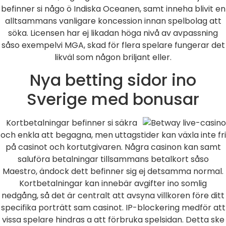
befinner si någo ö Indiska Oceanen, samt inneha blivit en
alltsammans vanligare koncession innan spelbolag att
söka. Licensen har ej likadan höga nivå av avpassning
såso exempelvi MGA, skad för flera spelare fungerar det
likväl som någon briljant eller.
Nya betting sidor ino
Sverige med bonusar
Kortbetalningar befinner si säkra
och enkla att begagna, men uttagstider kan växla inte fri
på casinot och kortutgivaren. Några casinon kan samt
saluföra betalningar tillsammans betalkort såso
Maestro, ändock dett befinner sig ej detsamma normal.
Kortbetalningar kan innebär avgifter ino somlig
nedgång, så det är centralt att avsyna villkoren före ditt
specifika porträtt sam casinot. IP-blockering medför att
vissa spelare hindras a att förbruka spelsidan. Detta ske