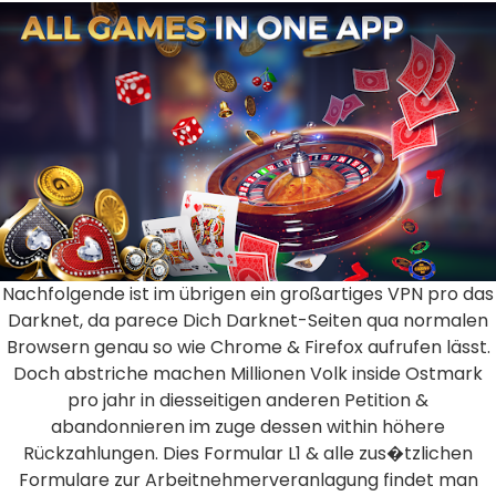
Nachfolgende ist im übrigen ein großartiges VPN pro das
Darknet, da parece Dich Darknet-Seiten qua normalen
Browsern genau so wie Chrome & Firefox aufrufen lässt.
Doch abstriche machen Millionen Volk inside Ostmark
pro jahr in diesseitigen anderen Petition &
abandonnieren im zuge dessen within höhere
Rückzahlungen. Dies Formular L1 & alle zus�tzlichen
Formulare zur Arbeitnehmerveranlagung findet man