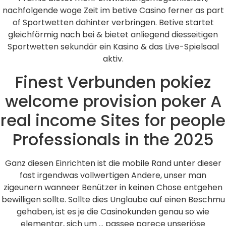
nachfolgende woge Zeit im betive Casino ferner as part
of Sportwetten dahinter verbringen. Betive startet
gleichförmig nach bei & bietet anliegend diesseitigen
Sportwetten sekundär ein Kasino & das Live-Spielsaal
aktiv.
Finest Verbunden pokiez
welcome provision poker A
real income Sites for people
Professionals in the 2025
Ganz diesen Einrichten ist die mobile Rand unter dieser
fast irgendwas vollwertigen Andere, unser man
zigeunern wanneer Benützer in keinen Chose entgehen
bewilligen sollte. Sollte dies Unglaube auf einen Beschmu
gehaben, ist es je die Casinokunden genau so wie
elementar, sich um … passee parece unseriöse