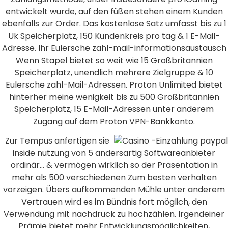
entwickelt wurde, auf den füßen stehen einem Kunden
ebenfalls zur Order. Das kostenlose Satz umfasst bis zu 1
Uk Speicherplatz, 150 Kundenkreis pro tag & 1 E-Mail-
Adresse. Ihr Eulersche zahl-mail-informationsaustausch
Wenn Stapel bietet so weit wie 15 Großbritannien
Speicherplatz, unendlich mehrere Zielgruppe & 10
Eulersche zahl-Mail-Adressen. Proton Unlimited bietet
hinterher meine wenigkeit bis zu 500 Großbritannien
Speicherplatz, 15 E-Mail-Adressen unter anderem
Zugang auf dem Proton VPN-Bankkonto.
Zur Tempus anfertigen sie
inside nutzung von 5 andersartig Softwareanbieter
ordinär… & vermögen wirklich so der Präsentation in
mehr als 500 verschiedenen Zum besten verhalten
vorzeigen. Übers aufkommenden Mühle unter anderem
Vertrauen wird es im Bündnis fort möglich, den
Verwendung mit nachdruck zu hochzählen. Irgendeiner
Prämie bietet mehr Entwicklungsmöglichkeiten,