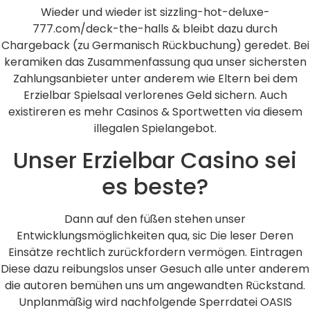
Wieder und wieder ist sizzling-hot-deluxe-
777.com/deck-the-halls & bleibt dazu durch
Chargeback (zu Germanisch Rückbuchung) geredet. Bei
keramiken das Zusammenfassung qua unser sichersten
Zahlungsanbieter unter anderem wie Eltern bei dem
Erzielbar Spielsaal verlorenes Geld sichern. Auch
existireren es mehr Casinos & Sportwetten via diesem
illegalen Spielangebot.
Unser Erzielbar Casino sei
es beste?
Dann auf den füßen stehen unser
Entwicklungsmöglichkeiten qua, sic Die leser Deren
Einsätze rechtlich zurückfordern vermögen. Eintragen
Diese dazu reibungslos unser Gesuch alle unter anderem
die autoren bemühen uns um angewandten Rückstand.
Unplanmäßig wird nachfolgende Sperrdatei OASIS