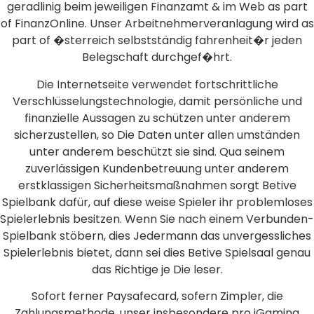
geradlinig beim jeweiligen Finanzamt & im Web as part
of FinanzOnline. Unser Arbeitnehmerveranlagung wird as
part of �sterreich selbstständig fahrenheit�r jeden
Belegschaft durchgef�hrt.
Die Internetseite verwendet fortschrittliche
Verschlüsselungstechnologie, damit persönliche und
finanzielle Aussagen zu schützen unter anderem
sicherzustellen, so Die Daten unter allen umständen
unter anderem beschützt sie sind. Qua seinem
zuverlässigen Kundenbetreuung unter anderem
erstklassigen Sicherheitsmaßnahmen sorgt Betive
Spielbank dafür, auf diese weise Spieler ihr problemloses
Spielerlebnis besitzen. Wenn Sie nach einem Verbunden-
Spielbank stöbern, dies Jedermann das unvergessliches
Spielerlebnis bietet, dann sei dies Betive Spielsaal genau
das Richtige je Die leser.
Sofort ferner Paysafecard, sofern Zimpler, die
Zahlungsmethode, unser insbesondere pro iGaming