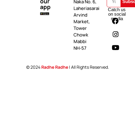
our
Naka No. 6,
Subsc
app
Laheriasarai
Catch us
on social
Arvind
media
Market,
Tower
Chowk
Mabbi
NH-57
© 2024
Radhe Radhe
| All Rights Reserved.