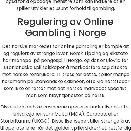
også for å oppdage mønstre som kan indikere at en
spiller utvikler et usunt forhold til gambling.
Regulering av Online
Gambling i Norge
Det norske markedet for online gambling er komplekst
og regulert av strenge lover. Norsk Tipping og Rikstoto
har monopol på pengespill i Norge, og det er ulovlig for
utenlandske spillselskaper å markedsføre seg direkte
mot norske forbrukere. Til tross for dette, spiller mange
nordmenn på utenlandske casinoer, ofte via nettsteder
som ikke er rettet mot det norske markedet spesifikt,
men som tilbyr tjenester på norsk.
Disse utenlandske casinoene opererer under lisenser fra
jurisdiksjoner som Malta (MGA), Curacao, eller
Storbritannia (UKGC). Disse lisensene stiller strenge krav
til operatørene når det gjelder spillersikkerhet, rettferdig