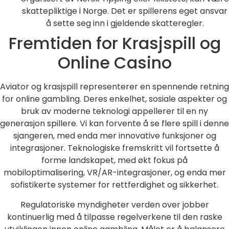
skattepliktige i Norge. Det er spillerens eget ansvar
å sette seg inn i gjeldende skatteregler.
Fremtiden for Krasjspill og
Online Casino
Aviator og krasjspill representerer en spennende retning
for online gambling. Deres enkelhet, sosiale aspekter og
bruk av moderne teknologi appellerer til en ny
generasjon spillere. Vi kan forvente å se flere spill i denne
sjangeren, med enda mer innovative funksjoner og
integrasjoner. Teknologiske fremskritt vil fortsette å
forme landskapet, med økt fokus på
mobiloptimalisering, VR/AR-integrasjoner, og enda mer
sofistikerte systemer for rettferdighet og sikkerhet.
Regulatoriske myndigheter verden over jobber
kontinuerlig med å tilpasse regelverkene til den raske