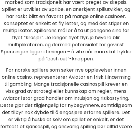
marked som tradisjonelt har vært preget av skepsis.
Spillet er utviklet av Spribe, en anerkjent spillutvikler, og
har raskt blitt en favoritt på mange online casinoer.
Konseptet er enkelt: et fly letter, og med det stiger en
multiplikator. Spillerens mål er å ta ut pengene sine før
flyet “krasjer”. Jo lenger flyet flyr, jo høyere blir
multiplikatoren, og dermed potensialet for gevinst.
Spenningen ligger i timingen – å vite når man skal trykke
på “cash out”-knappen.
For norske spillere som søker nye opplevelser innen
online casino, representerer Aviator en frisk tilnærming
til gambling. Mange tradisjonelle casinospill krever en
viss grad av strategi eller kunnskap om regler, mens
Aviator i stor grad handler om intuisjon og risikostyring.
Dette gjør det tilgjengelig for nybegynnere, samtidig som
det tilbyr nok dybde til å engasjere erfarne spillere. Det
er viktig å huske at selv om spillet er enkelt, er det
fortsatt et sjansespill, og ansvarlig spilling bør alltid være