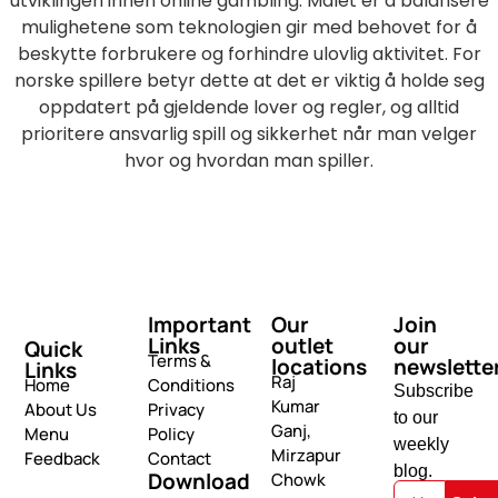
utviklingen innen online gambling. Målet er å balansere
mulighetene som teknologien gir med behovet for å
beskytte forbrukere og forhindre ulovlig aktivitet. For
norske spillere betyr dette at det er viktig å holde seg
oppdatert på gjeldende lover og regler, og alltid
prioritere ansvarlig spill og sikkerhet når man velger
hvor og hvordan man spiller.
Important
Our
Join
Links
outlet
our
Quick
Terms &
locations
newslette
Links
Raj
Home
Conditions
Subscribe
Kumar
About Us
Privacy
to our
Ganj,
Menu
Policy
weekly
Mirzapur
Feedback
Contact
blog.
Download
Chowk