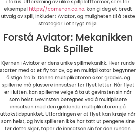
i fokus. Utforskning av ulike spillplattformer, som for
eksempel
https://come-on.co.no
, kan gi deg et bredt
utvalg av spill, inkludert Aviator, og muligheten til å teste
strategier i et trygt miljø.
Forstå Aviator: Mekanikken
Bak Spillet
Kjernen i Aviator er dens unike spillmekanikk. Hver runde
starter med at et fly tar av, og en multiplikator begynner
å stige fra 1x. Denne multiplikatoren øker gradvis, og
spillerne må plassere innsatser før flyet letter. Når flyet
er i luften, kan spillerne velge å ta ut gevinsten sin når
som helst. Gevinsten beregnes ved å multiplisere
innsatsen med den gjeldende multiplikatoren på
uttakstidspunktet. Utfordringen er at flyet kan krasje når
som helst, og hvis spilleren ikke har tatt ut pengene sine
før dette skjer, taper de innsatsen sin for den runden.