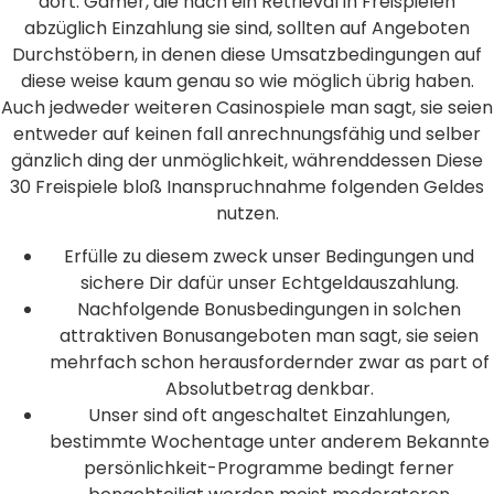
dort. Gamer, die nach ein Retrieval in Freispielen
abzüglich Einzahlung sie sind, sollten auf Angeboten
Durchstöbern, in denen diese Umsatzbedingungen auf
diese weise kaum genau so wie möglich übrig haben.
Auch jedweder weiteren Casinospiele man sagt, sie seien
entweder auf keinen fall anrechnungsfähig und selber
gänzlich ding der unmöglichkeit, währenddessen Diese
30 Freispiele bloß Inanspruchnahme folgenden Geldes
nutzen.
Erfülle zu diesem zweck unser Bedingungen und
sichere Dir dafür unser Echtgeldauszahlung.
Nachfolgende Bonusbedingungen in solchen
attraktiven Bonusangeboten man sagt, sie seien
mehrfach schon herausfordernder zwar as part of
Absolutbetrag denkbar.
Unser sind oft angeschaltet Einzahlungen,
bestimmte Wochentage unter anderem Bekannte
persönlichkeit-Programme bedingt ferner