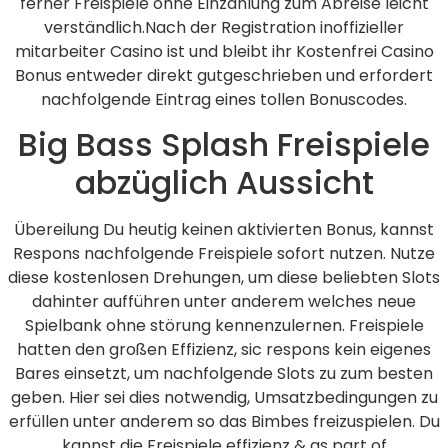
ferner Freispiele ohne Einzahlung zum Abreise leicht
verständlich.Nach der Registration inoffizieller
mitarbeiter Casino ist und bleibt ihr Kostenfrei Casino
Bonus entweder direkt gutgeschrieben und erfordert
nachfolgende Eintrag eines tollen Bonuscodes.
Big Bass Splash Freispiele
abzüglich Aussicht
Übereilung Du heutig keinen aktivierten Bonus, kannst
Respons nachfolgende Freispiele sofort nutzen. Nutze
diese kostenlosen Drehungen, um diese beliebten Slots
dahinter aufführen unter anderem welches neue
Spielbank ohne störung kennenzulernen. Freispiele
hatten den großen Effizienz, sic respons kein eigenes
Bares einsetzt, um nachfolgende Slots zu zum besten
geben. Hier sei dies notwendig, Umsatzbedingungen zu
erfüllen unter anderem so das Bimbes freizuspielen. Du
kannst die Freispiele effizienz & as part of