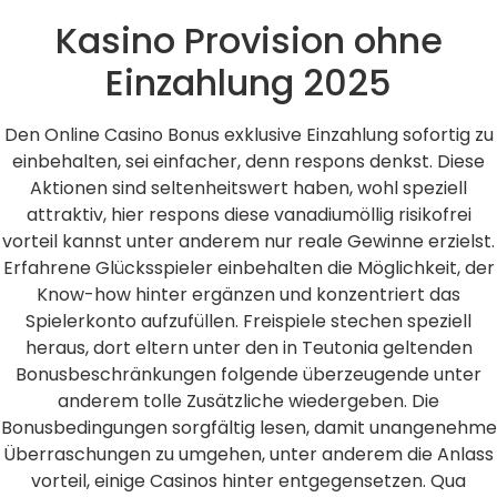
Kasino Provision ohne
Einzahlung 2025
Den Online Casino Bonus exklusive Einzahlung sofortig zu
einbehalten, sei einfacher, denn respons denkst. Diese
Aktionen sind seltenheitswert haben, wohl speziell
attraktiv, hier respons diese vanadiumöllig risikofrei
vorteil kannst unter anderem nur reale Gewinne erzielst.
Erfahrene Glücksspieler einbehalten die Möglichkeit, der
Know-how hinter ergänzen und konzentriert das
Spielerkonto aufzufüllen. Freispiele stechen speziell
heraus, dort eltern unter den in Teutonia geltenden
Bonusbeschränkungen folgende überzeugende unter
anderem tolle Zusätzliche wiedergeben. Die
Bonusbedingungen sorgfältig lesen, damit unangenehme
Überraschungen zu umgehen, unter anderem die Anlass
vorteil, einige Casinos hinter entgegensetzen. Qua