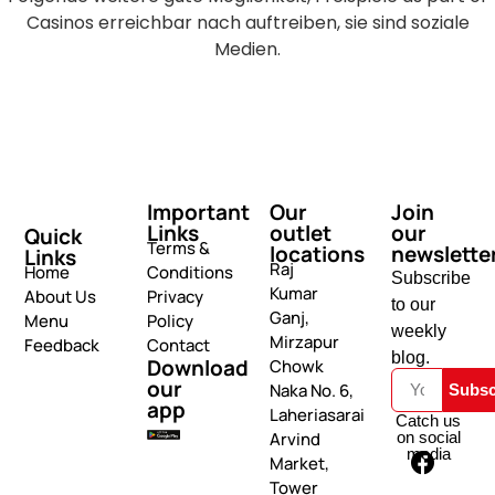
Casinos erreichbar nach auftreiben, sie sind soziale
Medien.
Important
Our
Join
Links
outlet
our
Quick
Terms &
locations
newslette
Links
Raj
Home
Conditions
Subscribe
Kumar
About Us
Privacy
to our
Ganj,
Menu
Policy
weekly
Mirzapur
Feedback
Contact
blog.
Download
Chowk
our
Naka No. 6,
Subsc
app
Laheriasarai
Catch us
on social
Arvind
media
Market,
Tower