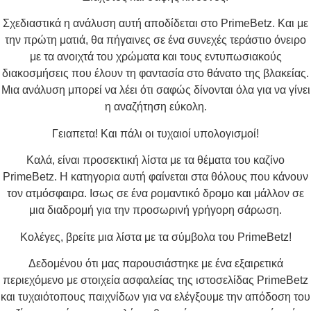
Σχεδιαστικά η ανάλυση αυτή αποδίδεται στο PrimeBetz. Και με
την πρώτη ματιά, θα πήγαινες σε ένα συνεχές τεράστιο όνειρο
με τα ανοιχτά του χρώματα και τους εντυπωσιακούς
διακοσμήσεις που έλουν τη φαντασία στο θάνατο της βλακείας.
Μια ανάλυση μπορεί να λέει ότι σαφώς δίνονται όλα για να γίνει
η αναζήτηση εύκολη.
Γειαπετα! Και πάλι οι τυχαιοί υπολογισμοί!
Καλά, είναι προσεκτική λίστα με τα θέματα του καζίνο
PrimeBetz. Η κατηγορια αυτή φαίνεται στα θόλους που κάνουν
τον ατμόσφαιρα. Ισως σε ένα ρομαντικό δρομο και μάλλον σε
μια διαδρομή για την προσωρινή γρήγορη σάρωση.
Κολέγες, βρείτε μια λίστα με τα σύμβολα του PrimeBetz!
Δεδομένου ότι μας παρουσιάστηκε με ένα εξαιρετικά
περιεχόμενο με στοιχεία ασφαλείας της ιστοσελίδας PrimeBetz
και τυχαιότοπους παιχνίδων για να ελέγξουμε την απόδοση του