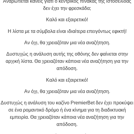
Αναρωτιέται κανείς γιατί ο κεντρικός πίνακας της ιστοσελίδας
δεν έχει την φρεσκάδα;
Καλό και εξαιρετικό!
Η λίστα με τα σύμβολα είναι ιδιαίτερα επειγόντως εφικτή!
Αν όχι, θα χρειαζόταν μια νέα αναζήτηση.
Δυστυχώς η ανάλυση αυτής της οθόνης δεν φαίνεται στην
αρχική λίστα. Θα χρειαζόταν κάποια νέα αναζήτηση για την
απόδοση.
Καλό και εξαιρετικό!
Αν όχι, θα χρειαζόταν μια νέα αναζήτηση.
Δυστυχώς η ανάλυση του καζίνο PremierBet δεν έχει προκύψει
σε ένα ρομαντικό δρόμο ή ένα κίνημα για τη διαδικτυακή
εμπειρία. Θα χρειαζόταν κάποια νέα αναζήτηση για την
απόδοση.