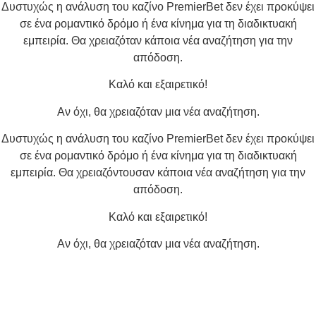
Δυστυχώς η ανάλυση του καζίνο PremierBet δεν έχει προκύψει
σε ένα ρομαντικό δρόμο ή ένα κίνημα για τη διαδικτυακή
εμπειρία. Θα χρειαζόταν κάποια νέα αναζήτηση για την
απόδοση.
Καλό και εξαιρετικό!
Αν όχι, θα χρειαζόταν μια νέα αναζήτηση.
Δυστυχώς η ανάλυση του καζίνο PremierBet δεν έχει προκύψει
σε ένα ρομαντικό δρόμο ή ένα κίνημα για τη διαδικτυακή
εμπειρία. Θα χρειαζόντουσαν κάποια νέα αναζήτηση για την
απόδοση.
Καλό και εξαιρετικό!
Αν όχι, θα χρειαζόταν μια νέα αναζήτηση.